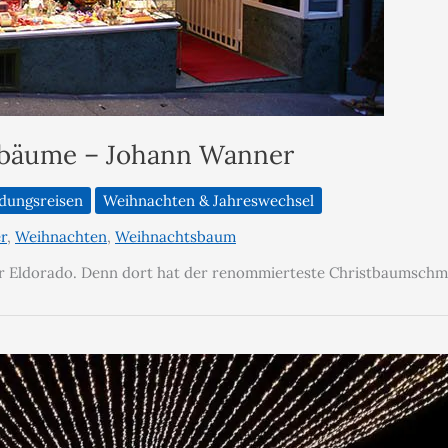
stbäume – Johann Wanner
ldungsreisen
Weihnachten & Jahreswechsel
r
,
Weihnachten
,
Weihnachtsbaum
 ihr Eldorado. Denn dort hat der renommierteste Christbaumschm