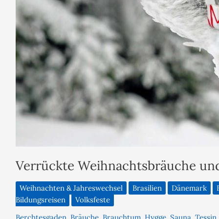
Verrückte Weihnachtsbräuche und
Weihnachten & Jahreswechsel
Brasilien
Dänemark
Bildungsreisen
Volksfeste
Berchtesgaden
,
Bräuche
,
Brauchtum
,
Hygge
,
Sauna
,
Tessin