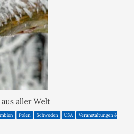
us aller Welt
umbien
Polen
Schweden
USA
Veranstaltungen &