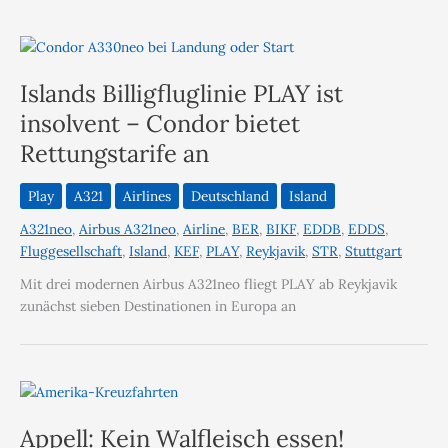
Islands Billigfluglinie PLAY ist
insolvent – Condor bietet
Rettungstarife an
Play
A321
Airlines
Deutschland
Island
A321neo
,
Airbus A321neo
,
Airline
,
BER
,
BIKF
,
EDDB
,
EDDS
,
Fluggesellschaft
,
Island
,
KEF
,
PLAY
,
Reykjavik
,
STR
,
Stuttgart
Mit drei modernen Airbus A321neo fliegt PLAY ab Reykjavik
zunächst sieben Destinationen in Europa an
Appell: Kein Walfleisch essen!