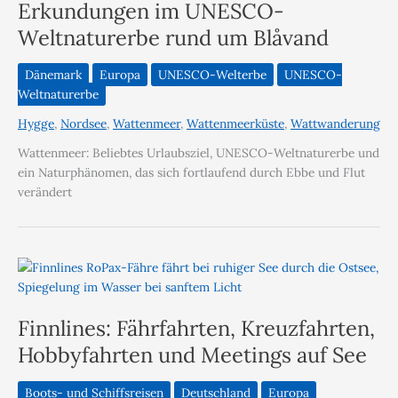
Erkundungen im UNESCO-
Weltnaturerbe rund um Blåvand
Dänemark
Europa
UNESCO-Welterbe
UNESCO-
Weltnaturerbe
Hygge
,
Nordsee
,
Wattenmeer
,
Wattenmeerküste
,
Wattwanderung
Wattenmeer: Beliebtes Urlaubsziel, UNESCO-Weltnaturerbe und
ein Naturphänomen, das sich fortlaufend durch Ebbe und Flut
verändert
Finnlines: Fährfahrten, Kreuzfahrten,
Hobbyfahrten und Meetings auf See
Boots- und Schiffsreisen
Deutschland
Europa