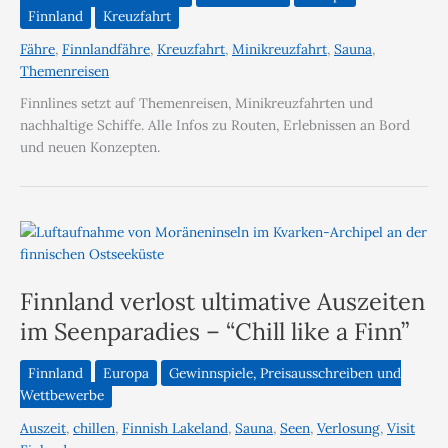
Finnland
Kreuzfahrt
Fähre
,
Finnlandfähre
,
Kreuzfahrt
,
Minikreuzfahrt
,
Sauna
,
Themenreisen
Finnlines setzt auf Themenreisen, Minikreuzfahrten und
nachhaltige Schiffe. Alle Infos zu Routen, Erlebnissen an Bord
und neuen Konzepten.
Finnland verlost ultimative Auszeiten
im Seenparadies – “Chill like a Finn”
Finnland
Europa
Gewinnspiele, Preisausschreiben und
Wettbewerbe
Auszeit
,
chillen
,
Finnish Lakeland
,
Sauna
,
Seen
,
Verlosung
,
Visit