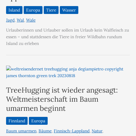
Island
Europa
Tiere
Wasser
Jagd
,
Wal
,
Wale
Urlauberinnen und Urlauber sollen im Urlaub kein Walfleisch zu
essen – und stattdessen die Tiere in freier Wildbahn rundum
Island zu erleben
TreeHugging ist wieder angesagt:
Weltmeisterschaft im Baum
umarmen beginnt
Finnland
Europa
Baum umarmen
,
Bäume
,
Finnisch-Lappland
,
Natur
,