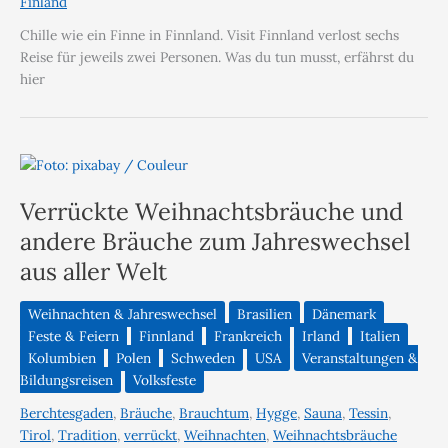
Finland
Chille wie ein Finne in Finnland. Visit Finnland verlost sechs
Reise für jeweils zwei Personen. Was du tun musst, erfährst du
hier
Verrückte Weihnachtsbräuche und
andere Bräuche zum Jahreswechsel
aus aller Welt
Weihnachten & Jahreswechsel
Brasilien
Dänemark
Feste & Feiern
Finnland
Frankreich
Irland
Italien
Kolumbien
Polen
Schweden
USA
Veranstaltungen &
Bildungsreisen
Volksfeste
Berchtesgaden
,
Bräuche
,
Brauchtum
,
Hygge
,
Sauna
,
Tessin
,
Tirol
,
Tradition
,
verrückt
,
Weihnachten
,
Weihnachtsbräuche