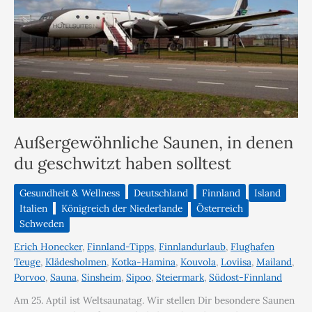
Außergewöhnliche Saunen, in denen
du geschwitzt haben solltest
Gesundheit & Wellness
Deutschland
Finnland
Island
Italien
Königreich der Niederlande
Österreich
Schweden
Erich Honecker
,
Finnland-Tipps
,
Finnlandurlaub
,
Flughafen
Teuge
,
Klädesholmen
,
Kotka-Hamina
,
Kouvola
,
Loviisa
,
Mailand
,
Porvoo
,
Sauna
,
Sinsheim
,
Sipoo
,
Steiermark
,
Südost-Finnland
Am 25. Aptil ist Weltsaunatag. Wir stellen Dir besondere Saunen