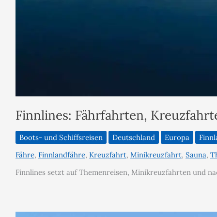
Finnlines: Fährfahrten, Kreuzfahr
Boots- und Schiffsreisen
Deutschland
Europa
Finn
Fähre
,
Finnlandfähre
,
Kreuzfahrt
,
Minikreuzfahrt
,
Sauna
,
T
Finnlines setzt auf Themenreisen, Minikreuzfahrten und nac