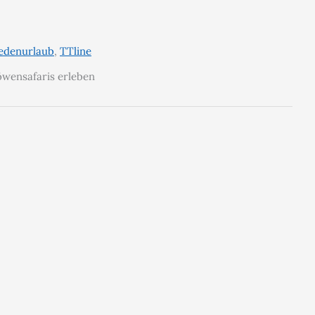
edenurlaub
,
TTline
wensafaris erleben