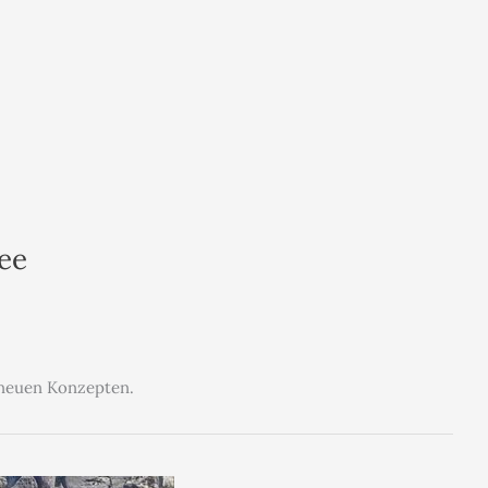
ee
d neuen Konzepten.