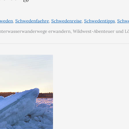
weden
,
Schwedenfaehre
,
Schwedenreise
,
Schwedentipps
,
Schw
Unterwasserwanderwege erwandern, Wildwest-Abenteuer und Lö