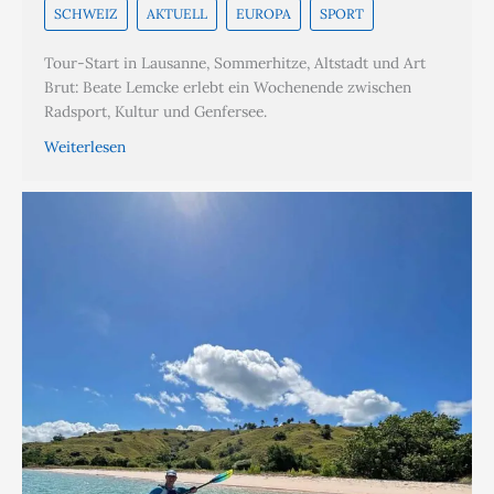
SCHWEIZ
AKTUELL
EUROPA
SPORT
Tour-Start in Lausanne, Sommerhitze, Altstadt und Art
Brut: Beate Lemcke erlebt ein Wochenende zwischen
Radsport, Kultur und Genfersee.
Weiterlesen