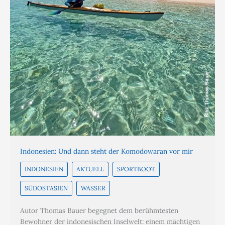
Indonesien: Und dann steht der Komodowaran vor mir
INDONESIEN
AKTUELL
SPORTBOOT
SÜDOSTASIEN
WASSER
Autor Thomas Bauer begegnet dem berühmtesten
Bewohner der indonesischen Inselwelt: einem mächtigen