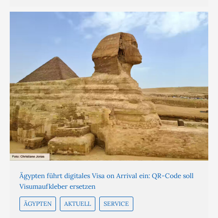
Ägypten führt digitales Visa on Arrival ein: QR-Code soll
Visumaufkleber ersetzen
ÄGYPTEN
AKTUELL
SERVICE