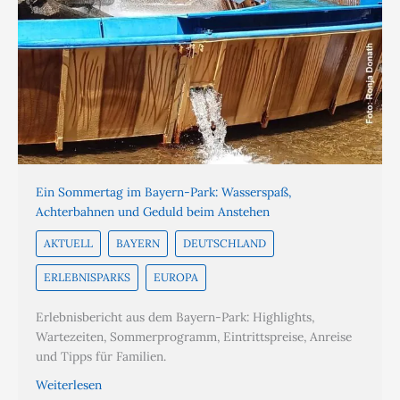
Ein Sommertag im Bayern-Park: Wasserspaß,
Achterbahnen und Geduld beim Anstehen
AKTUELL
BAYERN
DEUTSCHLAND
ERLEBNISPARKS
EUROPA
Erlebnisbericht aus dem Bayern-Park: Highlights,
Wartezeiten, Sommerprogramm, Eintrittspreise, Anreise
und Tipps für Familien.
Weiterlesen