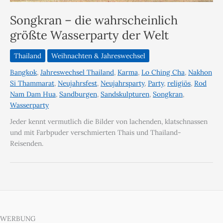
Songkran – die wahrscheinlich
größte Wasserparty der Welt
Thailand
Weihnachten & Jahreswechsel
Bangkok
,
Jahreswechsel Thailand
,
Karma
,
Lo Ching Cha
,
Nakhon
Si Thammarat
,
Neujahrsfest
,
Neujahrsparty
,
Party
,
religiös
,
Rod
Nam Dam Hua
,
Sandburgen
,
Sandskulpturen
,
Songkran
,
Wasserparty
Jeder kennt vermutlich die Bilder von lachenden, klatschnassen
und mit Farbpuder verschmierten Thais und Thailand-
Reisenden.
WERBUNG