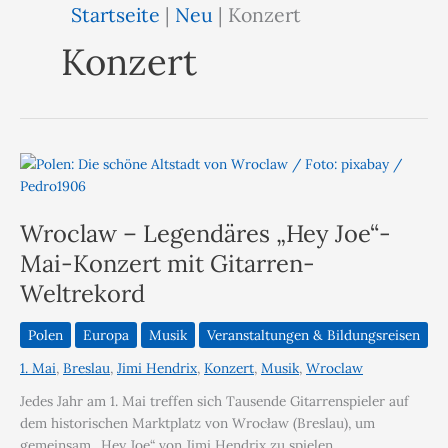
Startseite
|
Neu
|
Konzert
Konzert
Wroclaw – Legendäres „Hey Joe“-
Mai-Konzert mit Gitarren-
Weltrekord
Polen
Europa
Musik
Veranstaltungen & Bildungsreisen
1. Mai
,
Breslau
,
Jimi Hendrix
,
Konzert
,
Musik
,
Wroclaw
Jedes Jahr am 1. Mai treffen sich Tausende Gitarrenspieler auf
dem historischen Marktplatz von Wrocław (Breslau), um
gemeinsam „Hey Joe“ von Jimi Hendrix zu spielen.