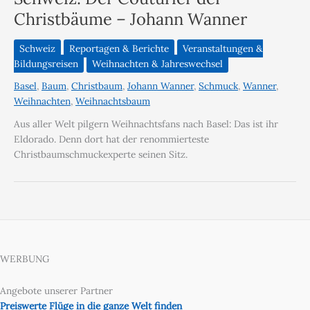
Christbäume – Johann Wanner
Schweiz
Reportagen & Berichte
Veranstaltungen &
Bildungsreisen
Weihnachten & Jahreswechsel
Basel
,
Baum
,
Christbaum
,
Johann Wanner
,
Schmuck
,
Wanner
,
Weihnachten
,
Weihnachtsbaum
Aus aller Welt pilgern Weihnachtsfans nach Basel: Das ist ihr
Eldorado. Denn dort hat der renommierteste
Christbaumschmuckexperte seinen Sitz.
WERBUNG
Angebote unserer Partner
Preiswerte Flüge in die ganze Welt finden