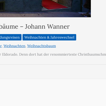
stbäume – Johann Wanner
ldungsreisen
Weihnachten & Jahreswechsel
r
,
Weihnachten
,
Weihnachtsbaum
 ihr Eldorado. Denn dort hat der renommierteste Christbaumschm