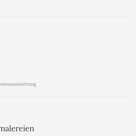
 Innenausstattung
malereien