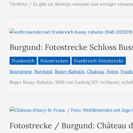
Titelfoto / Es gibt im Alentejo einsame und weniger einsa
Burgund: Fotostrecke Schloss Bus
Frankreich
Fotostrecken
Frankreich-Fotostrecke
Bourgogne
,
Burgund
,
Bussy-Rabutin
,
Chateau
,
Fotos
,
Frank
Roger Bussy-Rabutin, 1666 von Ludwig XIV. verbannt, schuf
Fotostrecke / Burgund: Château 