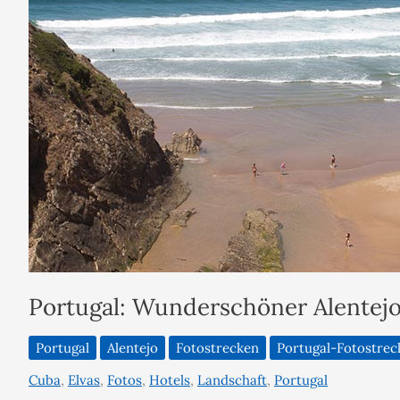
Portugal: Wunderschöner Alentejo
Portugal
Alentejo
Fotostrecken
Portugal-Fotostrec
Cuba
,
Elvas
,
Fotos
,
Hotels
,
Landschaft
,
Portugal