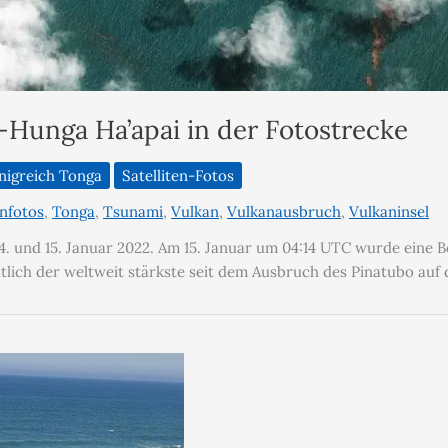
Hunga Ha’apai in der Fotostrecke
nigreich Tonga
Satelliten-Fotos
enfotos
,
Tonga
,
Tsunami
,
Vulkan
,
Vulkanausbruch
,
Vulkaninsel
 und 15. Januar 2022. Am 15. Januar um 04:14 UTC wurde eine Be
ich der weltweit stärkste seit dem Ausbruch des Pinatubo auf de