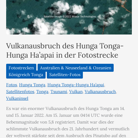
Vulkanausbruch des Hunga Tonga-
Hunga Ha’apai in der Fotostrecke
Fotostrecken
Australien & Neuseeland & Ozeanien
Königreich Tonga
Satelliten-Fotos
Fotos
,
Hunga Tonga
,
Hunga Tonga-Hunga Ha’apai
,
Satellitenfotos
,
Tonga
,
Tsunami
,
Vulkan
,
Vulkanausbruch
,
Vulkaninsel
Es war ein enormer Vulkanausbruch des Hunga Tonga am 14.
und 15. Januar 2022. Am 15. Januar um 04:14 UTC wurde eine
Bebenmagnitude von 5,8 registriert. Damit war dies der
schlimmste Vulkanausbruch des 21. Jahrhundert und vermutlich
der weltweit stärkste seit dem Ausbruch des Pinatubo auf den