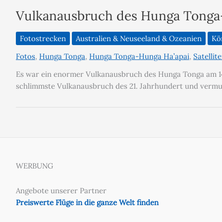
Vulkanausbruch des Hunga Tonga-
Fotostrecken
Australien & Neuseeland & Ozeanien
Kö
Fotos
,
Hunga Tonga
,
Hunga Tonga-Hunga Ha’apai
,
Satellit
Es war ein enormer Vulkanausbruch des Hunga Tonga am 14.
schlimmste Vulkanausbruch des 21. Jahrhundert und vermutli
WERBUNG
Angebote unserer Partner
Preiswerte Flüge in die ganze Welt finden