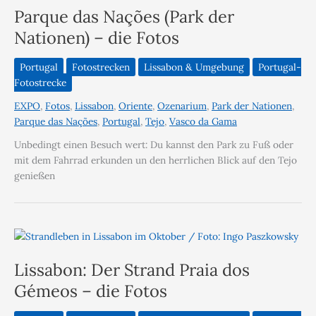
Parque das Nações (Park der
Nationen) – die Fotos
Portugal
Fotostrecken
Lissabon & Umgebung
Portugal-
Fotostrecke
EXPO
,
Fotos
,
Lissabon
,
Oriente
,
Ozenarium
,
Park der Nationen
,
Parque das Nações
,
Portugal
,
Tejo
,
Vasco da Gama
Unbedingt einen Besuch wert: Du kannst den Park zu Fuß oder
mit dem Fahrrad erkunden un den herrlichen Blick auf den Tejo
genießen
Lissabon: Der Strand Praia dos
Gémeos – die Fotos