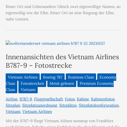
Böser Ort und Unbesandten: Gleich zwei eigenwillige Namen, so
eigenwillig wie die Elbe. Böser Ort ist eine Biegung der Elbe,
nahe Lenzen.
Innenansichten des Vietnam Airlines
B787-9 – Fotostrecke
Vietnam Airlines
Boeing 787
Business Class
Economy
Class
Fotostrecken
Meist gelesen
Premium Economy
Class
Vietnam
Airline
,
B787-9
,
Fluggesellschaft
,
Fotos
,
Kabine
,
Kabinenfotos
,
Sitzplan
,
Sitzplatzanordnung
,
Sitzplätze
,
Sitzplatzkonfiguration
,
Vietnam
,
Vietnam Airlines
Mit der B787-9 fliegt Vietnam Ailines nonstop von Frankfurt