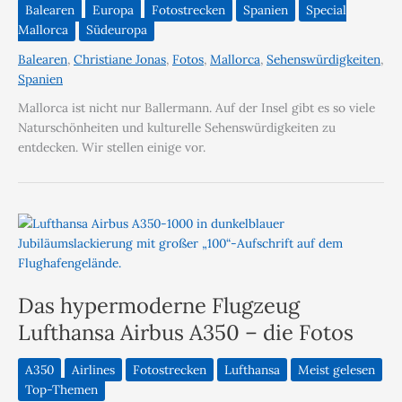
Balearen
Europa
Fotostrecken
Spanien
Special
Mallorca
Südeuropa
Balearen
,
Christiane Jonas
,
Fotos
,
Mallorca
,
Sehenswürdigkeiten
,
Spanien
Mallorca ist nicht nur Ballermann. Auf der Insel gibt es so viele
Naturschönheiten und kulturelle Sehenswürdigkeiten zu
entdecken. Wir stellen einige vor.
Das hypermoderne Flugzeug
Lufthansa Airbus A350 – die Fotos
A350
Airlines
Fotostrecken
Lufthansa
Meist gelesen
Top-Themen