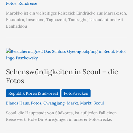
Fotos
,
Rundreise
Marokko ist ein vielseitiges Reiseziel: Eindrücke aus Marrakesch,
Essaouira, Imsouane, Taghazout, Tamraght, Taroudant und Ait
Benhaddou
Sehenswürdigkeiten in Seoul – die
Fotos
Republik Korea (Südkorea)
Fotostrecken
Blaues Haus
,
Fotos
,
Gwangjang-Markt
,
Markt
,
Seoul
Seoul, die Hauptstadt von Südkorea, ist auf jeden Fall einen
Reise wert. Hole Dir Anregungen in unserer Fotostrecke.