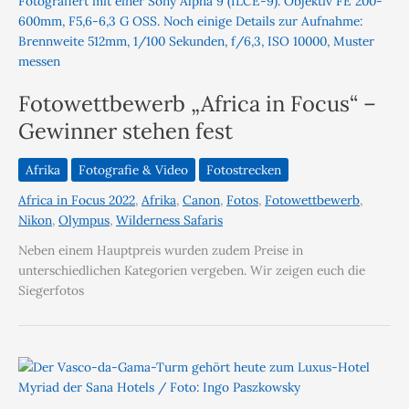
Fotowettbewerb „Africa in Focus“ –
Gewinner stehen fest
Afrika
Fotografie & Video
Fotostrecken
Africa in Focus 2022
,
Afrika
,
Canon
,
Fotos
,
Fotowettbewerb
,
Nikon
,
Olympus
,
Wilderness Safaris
Neben einem Hauptpreis wurden zudem Preise in
unterschiedlichen Kategorien vergeben. Wir zeigen euch die
Siegerfotos