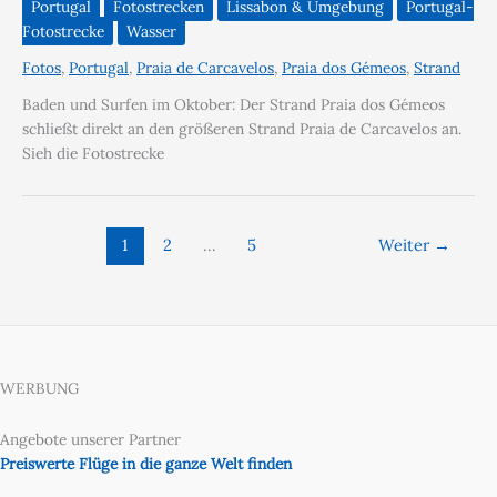
Portugal
Fotostrecken
Lissabon & Umgebung
Portugal-
Fotostrecke
Wasser
Fotos
,
Portugal
,
Praia de Carcavelos
,
Praia dos Gémeos
,
Strand
Baden und Surfen im Oktober: Der Strand Praia dos Gémeos
schließt direkt an den größeren Strand Praia de Carcavelos an.
Sieh die Fotostrecke
1
2
…
5
Weiter
→
WERBUNG
Angebote unserer Partner
Preiswerte Flüge in die ganze Welt finden