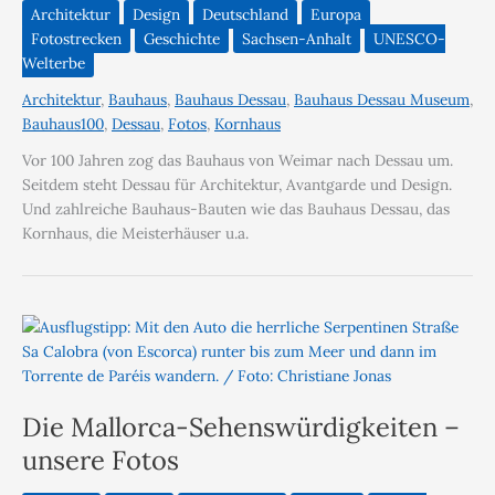
Architektur
Design
Deutschland
Europa
Fotostrecken
Geschichte
Sachsen-Anhalt
UNESCO-
Welterbe
Architektur
,
Bauhaus
,
Bauhaus Dessau
,
Bauhaus Dessau Museum
,
Bauhaus100
,
Dessau
,
Fotos
,
Kornhaus
Vor 100 Jahren zog das Bauhaus von Weimar nach Dessau um.
Seitdem steht Dessau für Architektur, Avantgarde und Design.
Und zahlreiche Bauhaus-Bauten wie das Bauhaus Dessau, das
Kornhaus, die Meisterhäuser u.a.
Die Mallorca-Sehenswürdigkeiten –
unsere Fotos