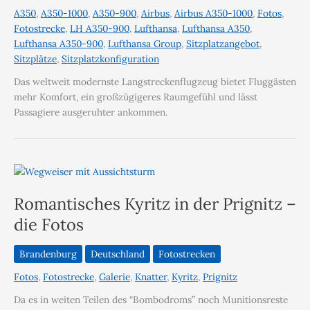
A350
,
A350-1000
,
A350-900
,
Airbus
,
Airbus A350-1000
,
Fotos
,
Fotostrecke
,
LH A350-900
,
Lufthansa
,
Lufthansa A350
,
Lufthansa A350-900
,
Lufthansa Group
,
Sitzplatzangebot
,
Sitzplätze
,
Sitzplatzkonfiguration
Das weltweit modernste Langstreckenflugzeug bietet Fluggästen
mehr Komfort, ein großzügigeres Raumgefühl und lässt
Passagiere ausgeruhter ankommen.
Romantisches Kyritz in der Prignitz –
die Fotos
Brandenburg
Deutschland
Fotostrecken
Fotos
,
Fotostrecke
,
Galerie
,
Knatter
,
Kyritz
,
Prignitz
Da es in weiten Teilen des “Bombodroms” noch Munitionsreste