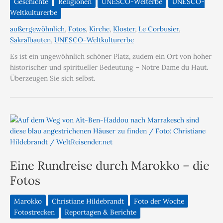
Geschichte
Religionen
UNESCO-Welterbe
UNESCO-
Weltkulturerbe
außergewöhnlich
,
Fotos
,
Kirche
,
Kloster
,
Le Corbusier
,
Sakralbauten
,
UNESCO-Weltkulturerbe
Es ist ein ungewöhnlich schöner Platz, zudem ein Ort von hoher
historischer und spiritueller Bedeutung – Notre Dame du Haut.
Überzeugen Sie sich selbst.
Eine Rundreise durch Marokko – die
Fotos
Marokko
Christiane Hildebrandt
Foto der Woche
Fotostrecken
Reportagen & Berichte