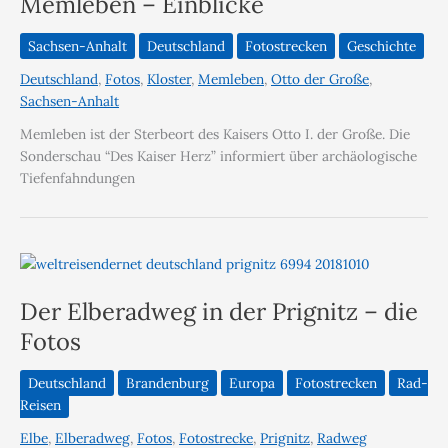
Memleben – Einblicke
Sachsen-Anhalt
Deutschland
Fotostrecken
Geschichte
Deutschland
,
Fotos
,
Kloster
,
Memleben
,
Otto der Große
,
Sachsen-Anhalt
Memleben ist der Sterbeort des Kaisers Otto I. der Große. Die
Sonderschau “Des Kaiser Herz” informiert über archäologische
Tiefenfahndungen
Der Elberadweg in der Prignitz – die
Fotos
Deutschland
Brandenburg
Europa
Fotostrecken
Rad-
Reisen
Elbe
,
Elberadweg
,
Fotos
,
Fotostrecke
,
Prignitz
,
Radweg