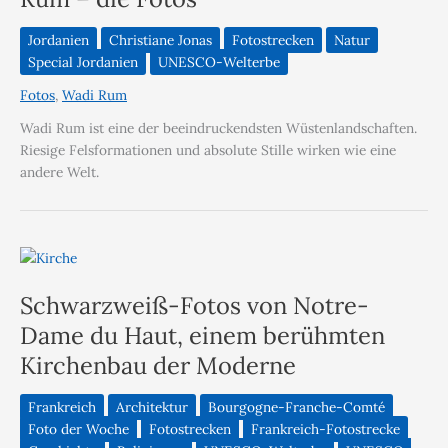
Jordanien
Christiane Jonas
Fotostrecken
Natur
Special Jordanien
UNESCO-Welterbe
Fotos
,
Wadi Rum
Wadi Rum ist eine der beeindruckendsten Wüstenlandschaften.
Riesige Felsformationen und absolute Stille wirken wie eine
andere Welt.
Schwarzweiß-Fotos von Notre-
Dame du Haut, einem berühmten
Kirchenbau der Moderne
Frankreich
Architektur
Bourgogne-Franche-Comté
Foto der Woche
Fotostrecken
Frankreich-Fotostrecke