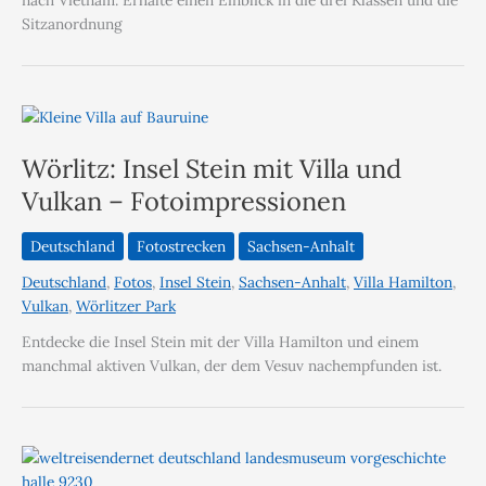
nach Vietnam. Erhalte einen Einblick in die drei Klassen und die
Sitzanordnung
Wörlitz: Insel Stein mit Villa und
Vulkan – Fotoimpressionen
Deutschland
Fotostrecken
Sachsen-Anhalt
Deutschland
,
Fotos
,
Insel Stein
,
Sachsen-Anhalt
,
Villa Hamilton
,
Vulkan
,
Wörlitzer Park
Entdecke die Insel Stein mit der Villa Hamilton und einem
manchmal aktiven Vulkan, der dem Vesuv nachempfunden ist.