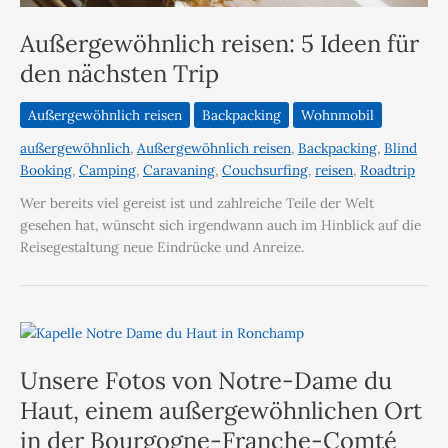
Außergewöhnlich reisen: 5 Ideen für
den nächsten Trip
Außergewöhnlich reisen
Backpacking
Wohnmobil
außergewöhnlich
,
Außergewöhnlich reisen
,
Backpacking
,
Blind
Booking
,
Camping
,
Caravaning
,
Couchsurfing
,
reisen
,
Roadtrip
Wer bereits viel gereist ist und zahlreiche Teile der Welt
gesehen hat, wünscht sich irgendwann auch im Hinblick auf die
Reisegestaltung neue Eindrücke und Anreize.
Unsere Fotos von Notre-Dame du
Haut, einem außergewöhnlichen Ort
in der Bourgogne-Franche-Comté