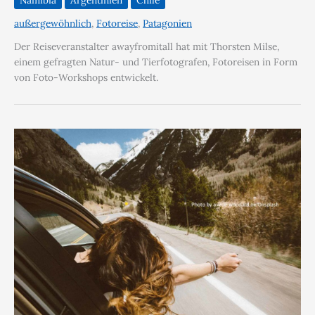
außergewöhnlich
,
Fotoreise
,
Patagonien
Der Reiseveranstalter awayfromitall hat mit Thorsten Milse,
einem gefragten Natur- und Tierfotografen, Fotoreisen in Form
von Foto-Workshops entwickelt.