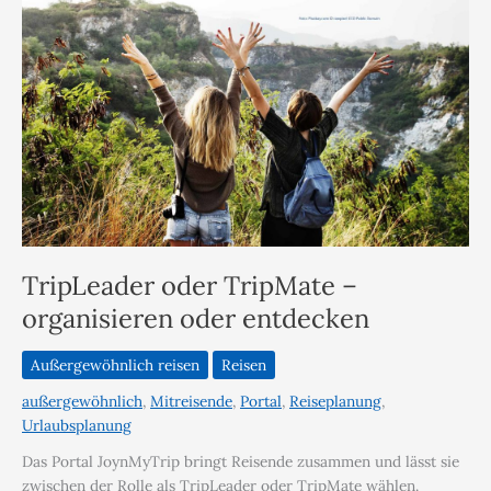
TripLeader oder TripMate –
organisieren oder entdecken
Außergewöhnlich reisen
Reisen
außergewöhnlich
,
Mitreisende
,
Portal
,
Reiseplanung
,
Urlaubsplanung
Das Portal JoynMyTrip bringt Reisende zusammen und lässt sie
zwischen der Rolle als TripLeader oder TripMate wählen.