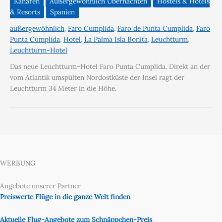
Kanaren
Außergewöhnlich Übernachten
Hostels & Hotels
& Resorts
Spanien
außergewöhnlich
,
Faro Cumplida
,
Faro de Punta Cumplida
,
Faro
Punta Cumplida
,
Hotel
,
La Palma Isla Bonita
,
Leuchtturm
,
Leuchtturm-Hotel
Das neue Leuchtturm-Hotel Faro Punta Cumplida. Direkt an der
vom Atlantik umspülten Nordostküste der Insel ragt der
Leuchtturm 34 Meter in die Höhe.
WERBUNG
Angebote unserer Partner
Preiswerte Flüge in die ganze Welt finden
Aktuelle Flug-Angebote zum Schnäppchen-Preis