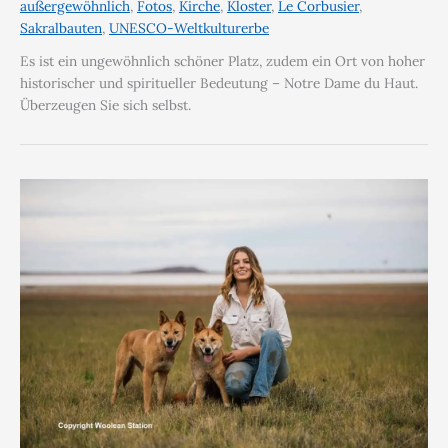
außergewöhnlich
,
Fotos
,
Kirche
,
Kloster
,
Le Corbusier
,
Sakralbauten
,
UNESCO-Weltkulturerbe
Es ist ein ungewöhnlich schöner Platz, zudem ein Ort von hoher
historischer und spiritueller Bedeutung – Notre Dame du Haut.
Überzeugen Sie sich selbst.