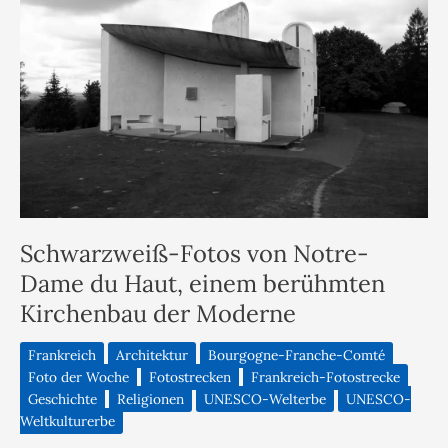
Schwarzweiß-Fotos von Notre-
Dame du Haut, einem berühmten
Kirchenbau der Moderne
Frankreich
Architektur
Bourgogne-Franche-Comté
Foto der Woche
Fotostrecken
Frankreich-Fotostrecke
Geschichte
Religionen
UNESCO-Welterbe
UNESCO-
Weltkulturerbe