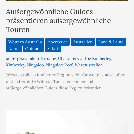
Außergewöhnliche Guides
präsentieren außergewöhnliche
Touren
Western Australia
Abenteuer
Australien
Land & Leute
Natur
Outdoor
Safari
außergewöhnlich
,
Broome
,
Characters of the Kimberley
,
Kimberley
,
Ningaloo
,
Ningaloo Reef
,
Westaustralien
Westaustraliens Kimberley Region steht für weite Landschaften
und unberührte Wildnis. Touristen können mit
außergewöhnlichen Guides diese Region erkunden.