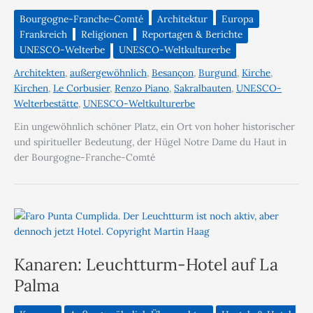
Bourgogne-Franche-Comté
Architektur
Europa
Frankreich
Religionen
Reportagen & Berichte
UNESCO-Welterbe
UNESCO-Weltkulturerbe
Architekten
,
außergewöhnlich
,
Besançon
,
Burgund
,
Kirche
,
Kirchen
,
Le Corbusier
,
Renzo Piano
,
Sakralbauten
,
UNESCO-
Welterbestätte
,
UNESCO-Weltkulturerbe
Ein ungewöhnlich schöner Platz, ein Ort von hoher historischer
und spiritueller Bedeutung, der Hügel Notre Dame du Haut in
der Bourgogne-Franche-Comté
Kanaren: Leuchtturm-Hotel auf La
Palma