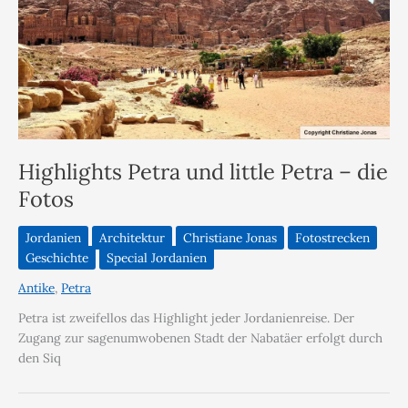
Highlights Petra und little Petra – die
Fotos
Jordanien
Architektur
Christiane Jonas
Fotostrecken
Geschichte
Special Jordanien
Antike
,
Petra
Petra ist zweifellos das Highlight jeder Jordanienreise. Der
Zugang zur sagenumwobenen Stadt der Nabatäer erfolgt durch
den Siq