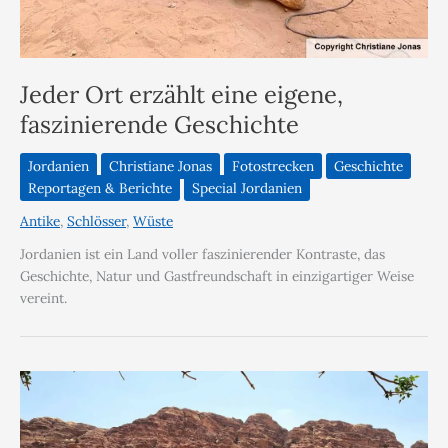
Jeder Ort erzählt eine eigene,
faszinierende Geschichte
Jordanien
Christiane Jonas
Fotostrecken
Geschichte
Reportagen & Berichte
Special Jordanien
Antike
,
Schlösser
,
Wüste
Jordanien ist ein Land voller faszinierender Kontraste, das
Geschichte, Natur und Gastfreundschaft in einzigartiger Weise
vereint.