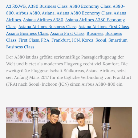
A350XWB
,
A380 Business Class
,
A380 Economy Class
,
A380-
800
,
Airbus A380
,
Asiana
,
Asiana A380 Economy Class
,
Asiana
Airlines
,
Asiana Airlines A380
,
Asiana Airlines A380 Economy
Class
,
Asiana Airlines Business Class
,
Asiana Airlines First Class
,
Asiana Business Class
,
Asiana First Class
,
Business
,
Business
Class
,
First Class
,
FRA
,
Frankfurt
,
ICN
,
Korea
,
Seoul
,
Smartium
Business Class
Der A380 ist das größte serienmäßige Passagierflugzeug der
Welt und bietet als modernes Flugzeug recht viel Komfort. Die
zweitgrößte Fluggesellschaft Südkoreas, Asiana Airlines, setzt
seit Anfang März 2017 für die tägliche Verbindung von Frankfurt
(FRA) nach Seoul-Incheon (ICN) einen Airbus A380-800 ein.