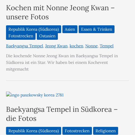
Kochen mit Nonne Jeong Kwan –
unsere Fotos
Republik Korea (Südkorea)
Asien
Essen & Trinken
Fotostrecken
Ostasien
Baekyangsa Tempel
,
Jeong Kwan
,
kochen
,
Nonne
,
Tempel
Die kochende Nonne Jeong Kwan im Baekyangsa Tempel in
Südkorea ist ein Star. Wir haben bei einem Kochevent
mitgemacht
Baekyangsa Tempel in Südkorea –
die Fotos
Republik Korea (Südkorea)
Fotostrecken
Religionen