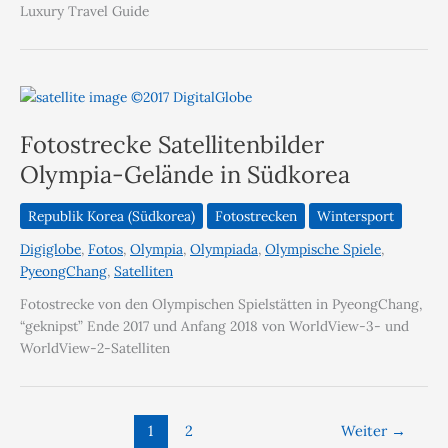
Luxury Travel Guide
Fotostrecke Satellitenbilder
Olympia-Gelände in Südkorea
Republik Korea (Südkorea)
Fotostrecken
Wintersport
Digiglobe
,
Fotos
,
Olympia
,
Olympiada
,
Olympische Spiele
,
PyeongChang
,
Satelliten
Fotostrecke von den Olympischen Spielstätten in PyeongChang,
“geknipst” Ende 2017 und Anfang 2018 von WorldView-3- und
WorldView-2-Satelliten
1
2
Weiter
→