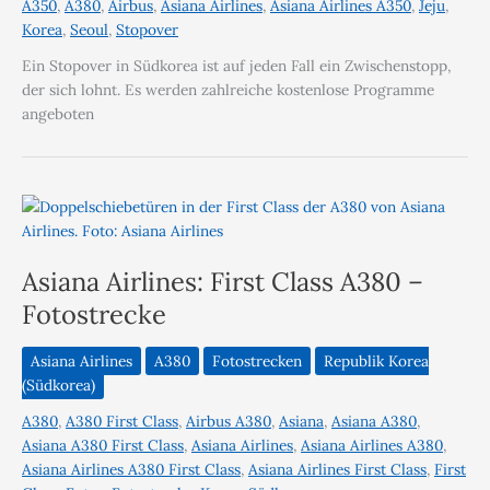
A350
,
A380
,
Airbus
,
Asiana Airlines
,
Asiana Airlines A350
,
Jeju
,
Korea
,
Seoul
,
Stopover
Ein Stopover in Südkorea ist auf jeden Fall ein Zwischenstopp,
der sich lohnt. Es werden zahlreiche kostenlose Programme
angeboten
Asiana Airlines: First Class A380 –
Fotostrecke
Asiana Airlines
A380
Fotostrecken
Republik Korea
(Südkorea)
A380
,
A380 First Class
,
Airbus A380
,
Asiana
,
Asiana A380
,
Asiana A380 First Class
,
Asiana Airlines
,
Asiana Airlines A380
,
Asiana Airlines A380 First Class
,
Asiana Airlines First Class
,
First