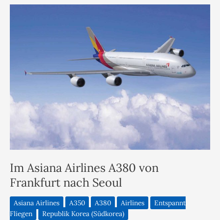
Im Asiana Airlines A380 von
Frankfurt nach Seoul
Asiana Airlines
A350
A380
Airlines
Entspannt
Fliegen
Republik Korea (Südkorea)