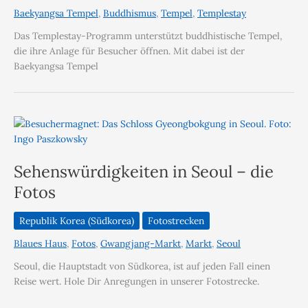
Baekyangsa Tempel
,
Buddhismus
,
Tempel
,
Templestay
Das Templestay-Programm unterstützt buddhistische Tempel,
die ihre Anlage für Besucher öffnen. Mit dabei ist der
Baekyangsa Tempel
Sehenswürdigkeiten in Seoul – die
Fotos
Republik Korea (Südkorea)
Fotostrecken
Blaues Haus
,
Fotos
,
Gwangjang-Markt
,
Markt
,
Seoul
Seoul, die Hauptstadt von Südkorea, ist auf jeden Fall einen
Reise wert. Hole Dir Anregungen in unserer Fotostrecke.