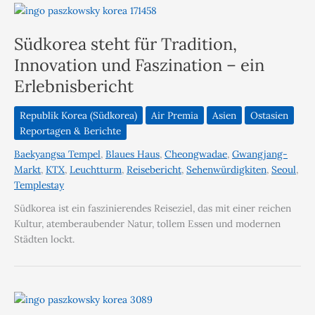
Südkorea steht für Tradition,
Innovation und Faszination – ein
Erlebnisbericht
Republik Korea (Südkorea)
Air Premia
Asien
Ostasien
Reportagen & Berichte
Baekyangsa Tempel
,
Blaues Haus
,
Cheongwadae
,
Gwangjang-
Markt
,
KTX
,
Leuchtturm
,
Reisebericht
,
Sehenwürdigkiten
,
Seoul
,
Templestay
Südkorea ist ein faszinierendes Reiseziel, das mit einer reichen
Kultur, atemberaubender Natur, tollem Essen und modernen
Städten lockt.