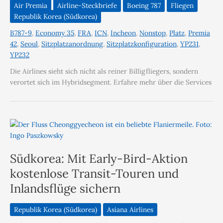
Air Premia
Airline-Steckbriefe
Boeing 787
Fliegen
Republik Korea (Südkorea)
B787-9
,
Economy 35
,
FRA
,
ICN
,
Incheon
,
Nonstop
,
Platz
,
Premia
42
,
Seoul
,
Sitzplatzanordnung
,
Sitzplatzkonfiguration
,
YP231
,
YP232
Die Airlines sieht sich nicht als reiner Billigfliegers, sondern
verortet sich im Hybridsegment. Erfahre mehr über die Services
Südkorea: Mit Early-Bird-Aktion
kostenlose Transit-Touren und
Inlandsflüge sichern
Republik Korea (Südkorea)
Asiana Airlines