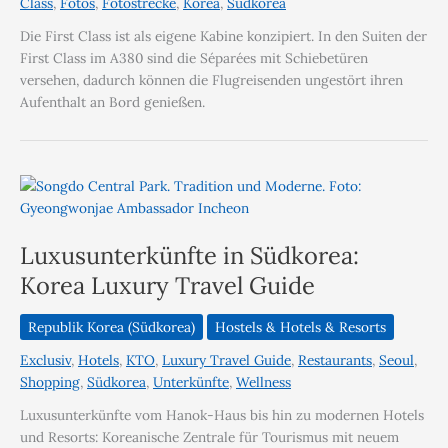
Class
,
Fotos
,
Fotostrecke
,
Korea
,
Südkorea
Die First Class ist als eigene Kabine konzipiert. In den Suiten der
First Class im A380 sind die Séparées mit Schiebetüren
versehen, dadurch können die Flugreisenden ungestört ihren
Aufenthalt an Bord genießen.
Luxusunterkünfte in Südkorea:
Korea Luxury Travel Guide
Republik Korea (Südkorea)
Hostels & Hotels & Resorts
Exclusiv
,
Hotels
,
KTO
,
Luxury Travel Guide
,
Restaurants
,
Seoul
,
Shopping
,
Südkorea
,
Unterkünfte
,
Wellness
Luxusunterkünfte vom Hanok-Haus bis hin zu modernen Hotels
und Resorts: Koreanische Zentrale für Tourismus mit neuem