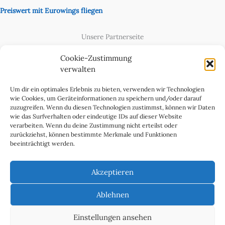
Preiswert mit Eurowings fliegen
Unsere Partnerseite
Content Creator
Cookie-Zustimmung
verwalten
Um dir ein optimales Erlebnis zu bieten, verwenden wir Technologien
wie Cookies, um Geräteinformationen zu speichern und/oder darauf
zuzugreifen. Wenn du diesen Technologien zustimmst, können wir Daten
wie das Surfverhalten oder eindeutige IDs auf dieser Website
verarbeiten. Wenn du deine Zustimmung nicht erteilst oder
zurückziehst, können bestimmte Merkmale und Funktionen
beeinträchtigt werden.
Cookie-Richtlinie (EU)
Datenschutzerklärung
Akzeptieren
Impressum & Kontakt
Über uns
Ablehnen
Werben Sie in WeltReisender Magazin
Einstellungen ansehen
Copyright 2011 - 2025 Ingo Paszkowsky