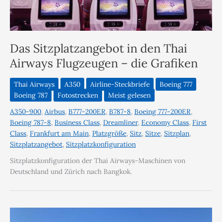
Das Sitzplatzangebot in den Thai
Airways Flugzeugen – die Grafiken
Thai Airways
A350
Airline-Steckbriefe
Boeing 777
Boeing 787
Fotostrecken
Meist gelesen
A350-900
,
Airbus
,
B777-200ER
,
B787-8
,
Boeing 777-200ER
,
Boeing 787-8
,
Business Class
,
Dreamliner
,
Economy Class
,
First
Class
,
Frankfurt am Main
,
Platzgröße
,
Sitz
,
Sitze
,
Sitzplan
,
Sitzplatzangebot
,
Sitzplatzkonfiguration
Sitzplatzkonfiguration der Thai Airways-Maschinen von
Deutschland und Zürich nach Bangkok.