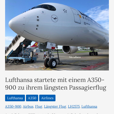
Lufthansa startete mit einem A350-
900 zu ihrem längsten Passagierflug
Lufthansa
A350
Airlines
A350-900
,
Airbus
,
Flug
,
Längster Flug
,
LH2575
,
Lufthansa