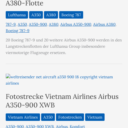
A380-Flotte
Lufthansa
A350
A380
Boeing 787
787-9
,
A350
,
A350-900
,
A380
,
Airbus A350-900
,
Airbus A380
,
Boeing 787-9
20 Boeing 787-9 und 20 weitere Airbus A350-900 werden in den
Langstreckenflotten der Lufthansa Group insbesondere
viermotorige Flugzeuge ersetzen.
Fotostrecke Vietnam Airlines Airbus
A350-900 XWB
Vietnam Airlines
A350
Fotostrecken
Vietnam
A350-900
,
A350-900 XWB
,
Airbus
,
Komfort