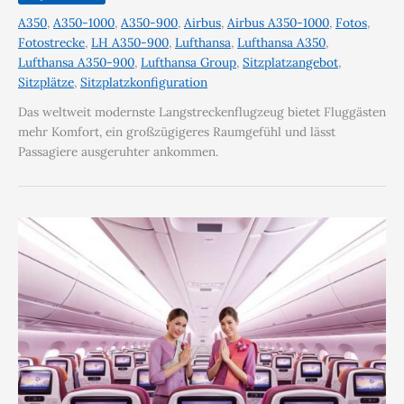
A350
,
A350-1000
,
A350-900
,
Airbus
,
Airbus A350-1000
,
Fotos
,
Fotostrecke
,
LH A350-900
,
Lufthansa
,
Lufthansa A350
,
Lufthansa A350-900
,
Lufthansa Group
,
Sitzplatzangebot
,
Sitzplätze
,
Sitzplatzkonfiguration
Das weltweit modernste Langstreckenflugzeug bietet Fluggästen
mehr Komfort, ein großzügigeres Raumgefühl und lässt
Passagiere ausgeruhter ankommen.