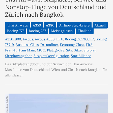
Nonstop-Flüge von Deutschland und
Zürich nach Bangkok
Thai Airways
A350
A380
Airline-Steckbriefe
Aktuell
Boeing 777
Boeing 787
Meist gelesen
Thailand
A350-900
,
Airbus
,
Airbus A380
,
BKK
,
Boeing 777-300ER
,
Boeing
787-9
,
Business Class
,
Dreamliner
,
Economy Class
,
FRA
,
Frankfurt am Main
,
MUC
,
Platzgröße
,
Sitz
,
Sitze
,
Sitzplan
,
Sitzplatzangebot
,
Sitzplatzkonfiguration
,
Star Alliance
Das Sitzplatzangebot und der Service der Thai Airways-
Maschinen von Deutschland, Wien und Zürich nach Bangkok für
alle Klassen.