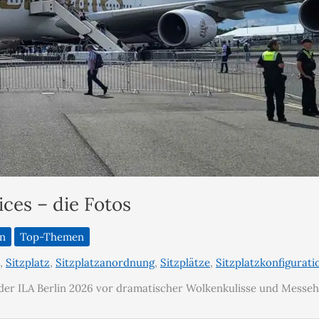
ices – die Fotos
en
Top-Themen
,
Sitzplatz
,
Sitzplatzanordnung
,
Sitzplätze
,
Sitzplatzkonfigurati
 der ILA Berlin 2026 vor dramatischer Wolkenkulisse und Messeh