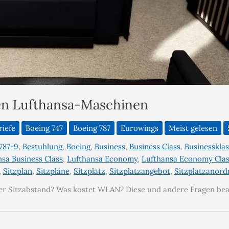
den Lufthansa-Maschinen
riefe
Boeing 747
Boeing 787
Eurowings
Meist gelesen
787-9
,
Bestuhlung
,
Boeing
,
Business
,
Business Class
,
Businesskla
sa Business Class
,
Lufthansa Economy
,
Lufthansa Economy Cla
,
Sitzplan
,
Sitzpläne
,
Sitzplatz
,
Sitzplatzangebot
,
Sitzplatzanor
Der Sitzabstand? Was kostet WLAN? Diese und andere Fragen bea