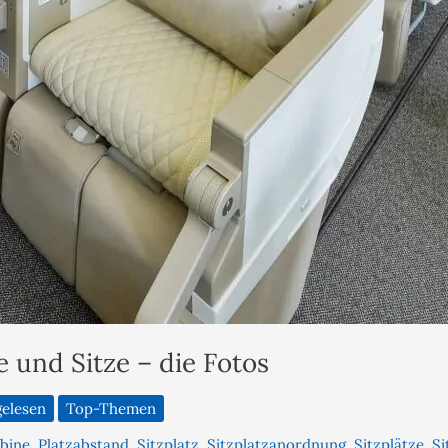
 und Sitze – die Fotos
gelesen
Top-Themen
bine
,
Platzabstand
,
Sitzplatz
,
Sitzplatzanordnung
,
Sitzplätze
,
Si