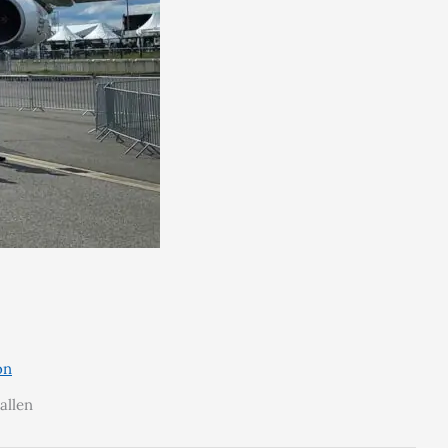
on
allen