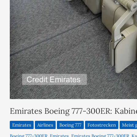
Emirates Boeing 777-300ER: Kabine
Emirates
Airlines
Boeing 777
Fotostrecken
Meist 
Boeing 777-300ER
,
Emirates
,
Emirates Boeing 777-300ER
,
Ka