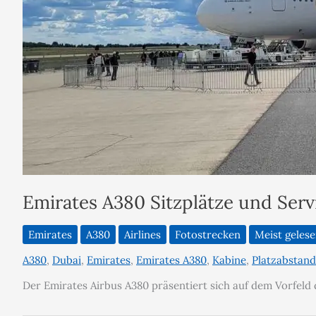
Emirates A380 Sitzplätze und Serv
Emirates
A380
Airlines
Fotostrecken
Meist geles
A380
,
Dubai
,
Emirates
,
Emirates A380
,
Kabine
,
Platzabstand
Der Emirates Airbus A380 präsentiert sich auf dem Vorfeld