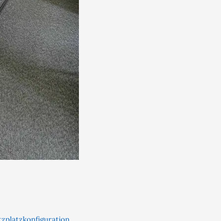
tzplatzkonfiguration