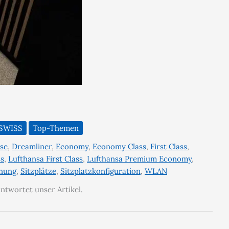
SWISS
Top-Themen
sse
,
Dreamliner
,
Economy
,
Economy Class
,
First Class
,
ss
,
Lufthansa First Class
,
Lufthansa Premium Economy
,
dnung
,
Sitzplätze
,
Sitzplatzkonfiguration
,
WLAN
ntwortet unser Artikel.