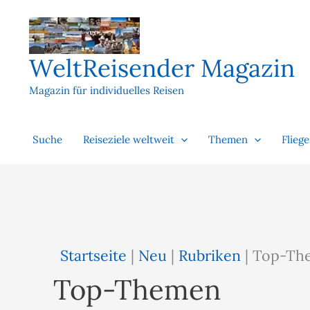
Zum
Inhalt
springen
WeltReisender Magazin
Magazin für individuelles Reisen
Suche
Reiseziele weltweit
Themen
Flieg
Startseite
|
Neu
|
Rubriken
|
Top-Th
Top-Themen