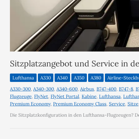
Sitzplatzangebot und Service in 
Lufthansa
A330
A340
A350
A380
Airline-Steckb
A330-300
,
A340-300
,
A340-600
,
Airbus
,
B747-400
,
B747-8
,
B
Flugzeuge
,
FlyNet
,
FlyNet Portal
,
Kabine
,
Lufthansa
,
Lufthan
Premium Economy
,
Premium Economy Class
,
Service
,
Sitze
Die Sitzplatzkonfiguration in den Lufthansa-Flugzeugen? 