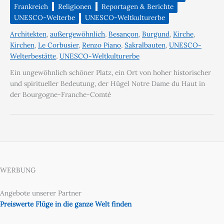
Frankreich
Religionen
Reportagen & Berichte
UNESCO-Welterbe
UNESCO-Weltkulturerbe
Architekten
,
außergewöhnlich
,
Besançon
,
Burgund
,
Kirche
,
Kirchen
,
Le Corbusier
,
Renzo Piano
,
Sakralbauten
,
UNESCO-
Welterbestätte
,
UNESCO-Weltkulturerbe
Ein ungewöhnlich schöner Platz, ein Ort von hoher historischer
und spiritueller Bedeutung, der Hügel Notre Dame du Haut in
der Bourgogne-Franche-Comté
WERBUNG
Angebote unserer Partner
Preiswerte Flüge in die ganze Welt finden