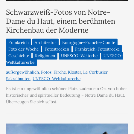
Schwarzweiß-Fotos von Notre-
Dame du Haut, einem berühmten
Kirchenbau der Moderne
Frankreich
Architektur
Bourgogne-Franche-Comté
Foto der Woche
Fotostrecken
Frankreich-Fotostrecke
Geschichte
Religionen
UNESCO-Welterbe
UNESCO-
Weltkulturerbe
außergewöhnlich
,
Fotos
,
Kirche
,
Kloster
,
Le Corbusier
,
Sakralbauten
,
UNESCO-Weltkulturerbe
Es ist ein ungewöhnlich schöner Platz, zudem ein Ort von hoher
historischer und spiritueller Bedeutung – Notre Dame du Haut.
Überzeugen Sie sich selbst.