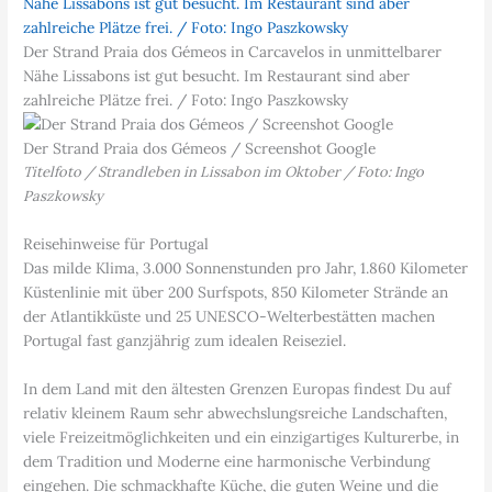
Der Strand Praia dos Gémeos in Carcavelos in unmittelbarer
Nähe Lissabons ist gut besucht. Im Restaurant sind aber
zahlreiche Plätze frei. / Foto: Ingo Paszkowsky
Der Strand Praia dos Gémeos / Screenshot Google
Titelfoto / Strandleben in Lissabon im Oktober / Foto: Ingo
Paszkowsky
Reisehinweise für Portugal
Das milde Klima, 3.000 Sonnenstunden pro Jahr, 1.860 Kilometer
Küstenlinie mit über 200 Surfspots, 850 Kilometer Strände an
der Atlantikküste und 25 UNESCO-Welterbestätten machen
Portugal fast ganzjährig zum idealen Reiseziel.
In dem Land mit den ältesten Grenzen Europas findest Du auf
relativ kleinem Raum sehr abwechslungsreiche Landschaften,
viele Freizeitmöglichkeiten und ein einzigartiges Kulturerbe, in
dem Tradition und Moderne eine harmonische Verbindung
eingehen. Die schmackhafte Küche, die guten Weine und die