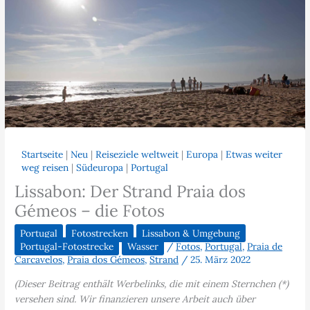
Startseite
|
Neu
|
Reiseziele weltweit
|
Europa
|
Etwas weiter
weg reisen
|
Südeuropa
|
Portugal
Lissabon: Der Strand Praia dos
Gémeos – die Fotos
Portugal
Fotostrecken
Lissabon & Umgebung
Portugal-Fotostrecke
Wasser
/
Fotos
,
Portugal
,
Praia de
Carcavelos
,
Praia dos Gémeos
,
Strand
/
25. März 2022
(Dieser Beitrag enthält Werbelinks, die mit einem Sternchen (*)
versehen sind. Wir finanzieren unsere Arbeit auch über