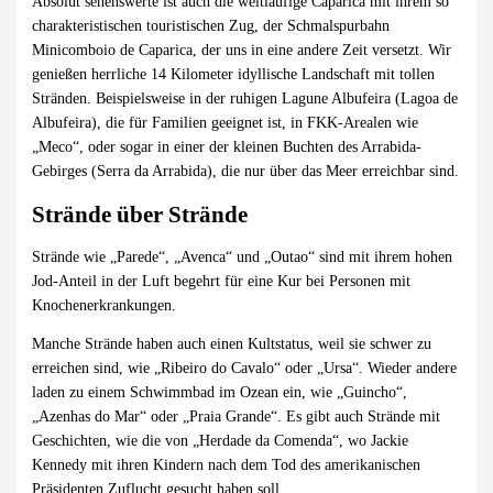
Absolut sehenswerte ist auch die weitläufige Caparica mit ihrem so
charakteristischen touristischen Zug, der Schmalspurbahn
Minicomboio de Caparica, der uns in eine andere Zeit versetzt. Wir
genießen herrliche 14 Kilometer idyllische Landschaft mit tollen
Stränden. Beispielsweise in der ruhigen Lagune Albufeira (Lagoa de
Albufeira), die für Familien geeignet ist, in FKK-Arealen wie
„Meco“, oder sogar in einer der kleinen Buchten des Arrabida-
Gebirges (Serra da Arrabida), die nur über das Meer erreichbar sind.
Strände über Strände
Strände wie „Parede“, „Avenca“ und „Outao“ sind mit ihrem hohen
Jod-Anteil in der Luft begehrt für eine Kur bei Personen mit
Knochenerkrankungen.
Manche Strände haben auch einen Kultstatus, weil sie schwer zu
erreichen sind, wie „Ribeiro do Cavalo“ oder „Ursa“. Wieder andere
laden zu einem Schwimmbad im Ozean ein, wie „Guincho“,
„Azenhas do Mar“ oder „Praia Grande“. Es gibt auch Strände mit
Geschichten, wie die von „Herdade da Comenda“, wo Jackie
Kennedy mit ihren Kindern nach dem Tod des amerikanischen
Präsidenten Zuflucht gesucht haben soll.