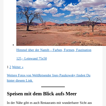
Himmel über der Namib – Farben, Formen, Faszination
125,-
Leinwand 75x50
1
2
Weiter »
Weitere Fotos von WeltReisender Ingo Paszkowsky findest Du
hinter diesem Link.
Speisen mit dem Blick aufs Meer
In der Nähe gibt es auch Restaurants mit wunderbarer Sicht aus