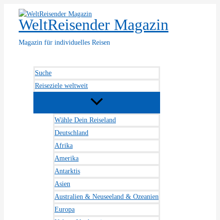
Zum
Inhalt
WeltReisender Magazin
springen
Magazin für individuelles Reisen
Suche
Reiseziele weltweit
Wähle Dein Reiseland
Deutschland
Afrika
Amerika
Antarktis
Asien
Australien & Neuseeland & Ozeanien
Europa