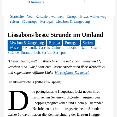
Flugzeuge
Anzeigen
Startseite
|
Neu
|
Reiseziele weltweit
|
Europa
|
Etwas weiter weg
reisen
|
Südeuropa
|
Portugal
|
Lissabon & Umgebung
Lissabons beste Strände im Umland
Lissabon & Umgebung
Europa
Portugal
Surfen
Wasser
/
Atlantik
,
Cascais
,
Guincho
,
Lissabon Natur
,
Strand
,
Strände
,
Strandurlaub
,
surfen
,
Surfspot
(Dieser Beitrag enthält Werbelinks, die mit einem Sternchen (*)
versehen sind. Wir finanzieren unsere Arbeit auch über Werbelinks
und sogenannte Affiliate-Links.
Hier erfährst Du mehr.
)
Inhaltsverzeichnis (bitte ausklappen):
D
ie portugiesische Hauptstadt lockt neben ihren
historischen Sehenswürdigkeiten, ausgiebigen
Shoppingmöglichkeiten und einem pulsierenden
Nachtleben auch mit ausgezeichneten Stränden.
Ganze 16 davon haben die Kennzeichnung der
Blauen Flagge