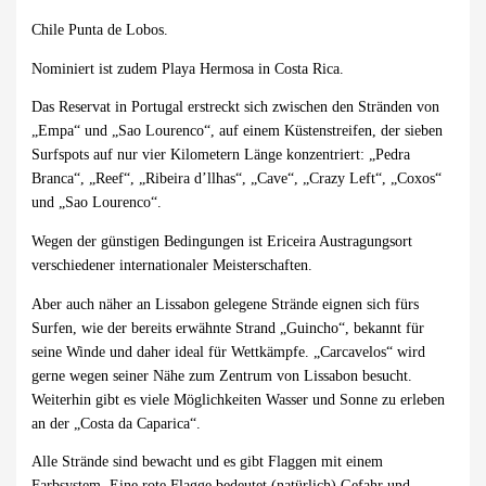
Chile Punta de Lobos.
Nominiert ist zudem Playa Hermosa in Costa Rica.
Das Reservat in Portugal erstreckt sich zwischen den Stränden von
„Empa“ und „Sao Lourenco“, auf einem Küstenstreifen, der sieben
Surfspots auf nur vier Kilometern Länge konzentriert: „Pedra
Branca“, „Reef“, „Ribeira d’llhas“, „Cave“, „Crazy Left“, „Coxos“
und „Sao Lourenco“.
Wegen der günstigen Bedingungen ist Ericeira Austragungsort
verschiedener internationaler Meisterschaften.
Aber auch näher an Lissabon gelegene Strände eignen sich fürs
Surfen, wie der bereits erwähnte Strand „Guincho“, bekannt für
seine Winde und daher ideal für Wettkämpfe. „Carcavelos“ wird
gerne wegen seiner Nähe zum Zentrum von Lissabon besucht.
Weiterhin gibt es viele Möglichkeiten Wasser und Sonne zu erleben
an der „Costa da Caparica“.
Alle Strände sind bewacht und es gibt Flaggen mit einem
Farbsystem. Eine rote Flagge bedeutet (natürlich) Gefahr und