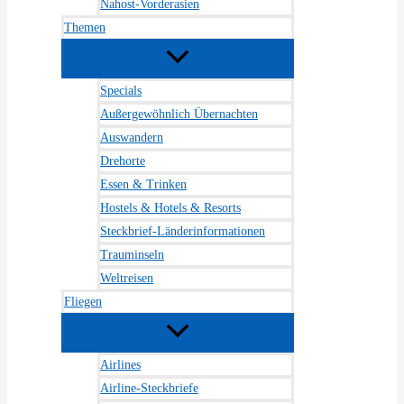
Nahost-Vorderasien
Themen
Specials
Außergewöhnlich Übernachten
Auswandern
Drehorte
Essen & Trinken
Hostels & Hotels & Resorts
Steckbrief-Länderinformationen
Trauminseln
Weltreisen
Fliegen
Airlines
Airline-Steckbriefe