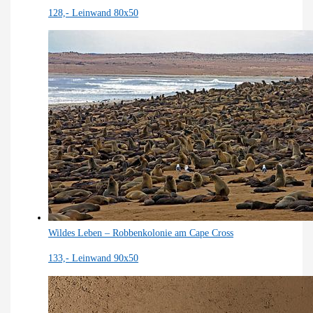
128,-
Leinwand 80x50
Wildes Leben – Robbenkolonie am Cape Cross
133,-
Leinwand 90x50