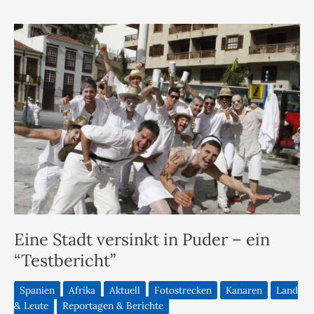
Eine Stadt versinkt in Puder – ein
“Testbericht”
Spanien
Afrika
Aktuell
Fotostrecken
Kanaren
Land
& Leute
Reportagen & Berichte