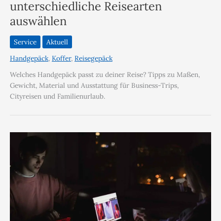
unterschiedliche Reisearten
auswählen
Service
Aktuell
Handgepäck
,
Koffer
,
Reisegepäck
Welches Handgepäck passt zu deiner Reise? Tipps zu Maßen,
Gewicht, Material und Ausstattung für Business-Trips,
Cityreisen und Familienurlaub.