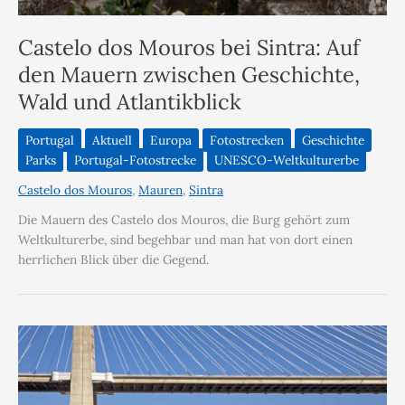
Castelo dos Mouros bei Sintra: Auf
den Mauern zwischen Geschichte,
Wald und Atlantikblick
Portugal
Aktuell
Europa
Fotostrecken
Geschichte
Parks
Portugal-Fotostrecke
UNESCO-Weltkulturerbe
Castelo dos Mouros
,
Mauren
,
Sintra
Die Mauern des Castelo dos Mouros, die Burg gehört zum
Weltkulturerbe, sind begehbar und man hat von dort einen
herrlichen Blick über die Gegend.