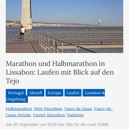
Marathon und Halbmarathon in
Lissabon: Laufen mit Blick auf den
Tejo
Portugal
Aktuell
Europa
Laufen
Lissabon &
Umgebung
Halbmarathon
,
Mini-Marathon
,
Vasco da Gama
,
Vasco-da-
Gama-Brücke
,
Viertel-Marathon
,
Vodafone
Am 30. September um 10:30 Uhr fällt für die rund 15.000