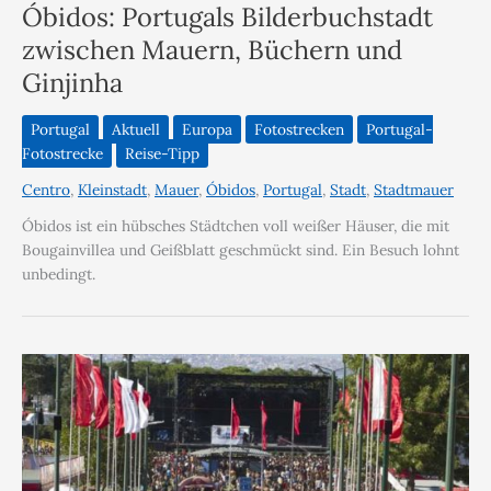
Óbidos: Portugals Bilderbuchstadt
zwischen Mauern, Büchern und
Ginjinha
Portugal
Aktuell
Europa
Fotostrecken
Portugal-
Fotostrecke
Reise-Tipp
Centro
,
Kleinstadt
,
Mauer
,
Óbidos
,
Portugal
,
Stadt
,
Stadtmauer
Óbidos ist ein hübsches Städtchen voll weißer Häuser, die mit
Bougainvillea und Geißblatt geschmückt sind. Ein Besuch lohnt
unbedingt.