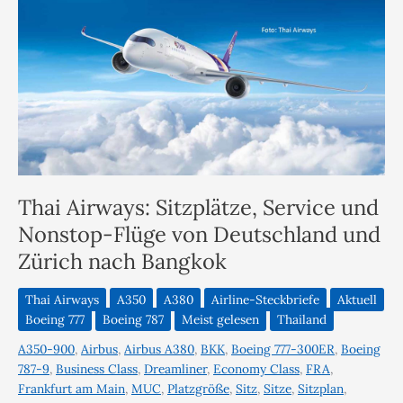
Thai Airways: Sitzplätze, Service und
Nonstop-Flüge von Deutschland und
Zürich nach Bangkok
Thai Airways
A350
A380
Airline-Steckbriefe
Aktuell
Boeing 777
Boeing 787
Meist gelesen
Thailand
A350-900
,
Airbus
,
Airbus A380
,
BKK
,
Boeing 777-300ER
,
Boeing
787-9
,
Business Class
,
Dreamliner
,
Economy Class
,
FRA
,
Frankfurt am Main
,
MUC
,
Platzgröße
,
Sitz
,
Sitze
,
Sitzplan
,