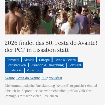
2026 findet das 50. Festa do Avante!
der PCP in Lissabon statt
Portugal
Aktuell
Europa
Feste & Feiern
Fotostrecken
Lissabon & Umgebung
Portugal-
Fotostrecke
Volksfeste
Avante
,
Festa do Avante
,
PCP
,
Volksfest
Die kommunistische Parteizeitung “Avante!” organisiert einmal
jährlich im September das wahrscheinlich größte Volksfest
Portugals mit sehr vielen Besuchern.