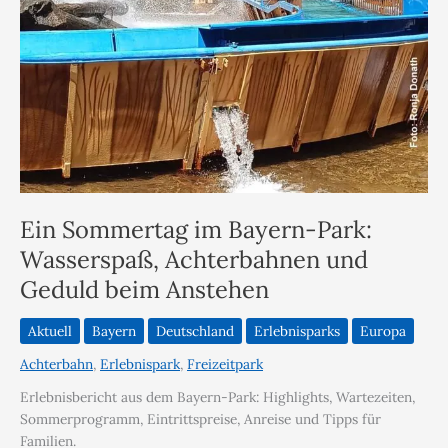
Ein Sommertag im Bayern-Park:
Wasserspaß, Achterbahnen und
Geduld beim Anstehen
Aktuell
Bayern
Deutschland
Erlebnisparks
Europa
Achterbahn
,
Erlebnispark
,
Freizeitpark
Erlebnisbericht aus dem Bayern-Park: Highlights, Wartezeiten,
Sommerprogramm, Eintrittspreise, Anreise und Tipps für
Familien.