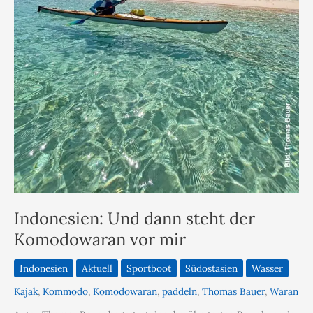
Indonesien: Und dann steht der
Komodowaran vor mir
Indonesien
Aktuell
Sportboot
Südostasien
Wasser
Kajak
,
Kommodo
,
Komodowaran
,
paddeln
,
Thomas Bauer
,
Waran