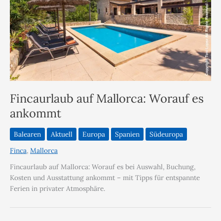
Fincaurlaub auf Mallorca: Worauf es
ankommt
Balearen
Aktuell
Europa
Spanien
Südeuropa
Finca
,
Mallorca
Fincaurlaub auf Mallorca: Worauf es bei Auswahl, Buchung,
Kosten und Ausstattung ankommt – mit Tipps für entspannte
Ferien in privater Atmosphäre.