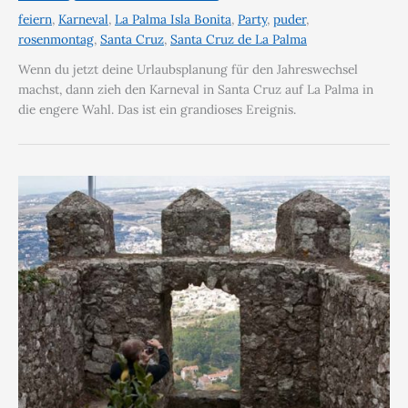
feiern
,
Karneval
,
La Palma Isla Bonita
,
Party
,
puder
,
rosenmontag
,
Santa Cruz
,
Santa Cruz de La Palma
Wenn du jetzt deine Urlaubsplanung für den Jahreswechsel
machst, dann zieh den Karneval in Santa Cruz auf La Palma in
die engere Wahl. Das ist ein grandioses Ereignis.