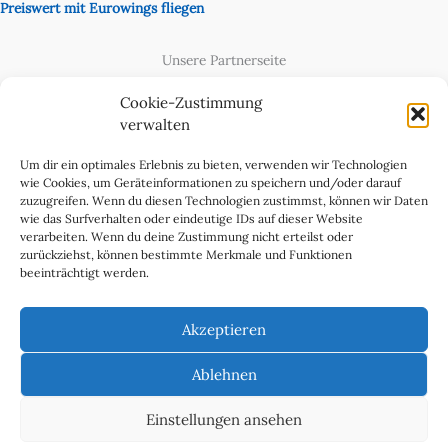
Preiswert mit Eurowings fliegen
Unsere Partnerseite
Content Creator
Cookie-Zustimmung
verwalten
Um dir ein optimales Erlebnis zu bieten, verwenden wir Technologien
wie Cookies, um Geräteinformationen zu speichern und/oder darauf
zuzugreifen. Wenn du diesen Technologien zustimmst, können wir Daten
wie das Surfverhalten oder eindeutige IDs auf dieser Website
verarbeiten. Wenn du deine Zustimmung nicht erteilst oder
zurückziehst, können bestimmte Merkmale und Funktionen
beeinträchtigt werden.
Cookie-Richtlinie (EU)
Datenschutzerklärung
Akzeptieren
Impressum & Kontakt
Über uns
Ablehnen
Werben Sie in WeltReisender Magazin
Einstellungen ansehen
Copyright 2011 - 2025 Ingo Paszkowsky