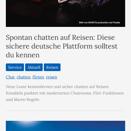
Spontan chatten auf Reisen: Diese
sichere deutsche Plattform solltest
du kennen
Service
Aktuell
Reisen
Chat
,
chatten
,
flirten
,
reisen
Neue Leute kennenlernen und sicher chatten auf Reisen:
Knuddels punktet mit moderierten Chatrooms, Flirt-Funktionen
und klaren Regeln