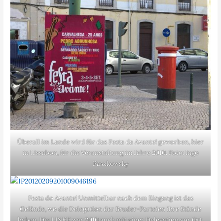
Überall im Lande wird für das Festa da Avante! geworben, hier
in Lissabon, für die Veranstaltung im Jahre 2010. Foto: Ingo
Paszkowsky
Festa do Avante! Unmittelbar nach dem Eingang ist das
Gelände, wo die Delegation der Bruder-Parteien ihre Stände
haben. Die LINKE war 2010 auch mit einer Delegation vor Ort.