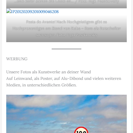
…und dafür stehen die Leute an… / Foto: Ingo Paszkowsky
Festa do Avante! Nach Hochgeistigem gibt es
Hochprozentigen am Stand von Kuba – Rum als Botschafter
sozusagen. Foto: Ingo Paszkowsky
WERBUNG
Unsere Fotos als Kunstwerke an deiner Wand
Auf Leinwand, als Poster, auf Alu-Dibond und vielen weiteren
Medien, in unterschiedlichen Größen.