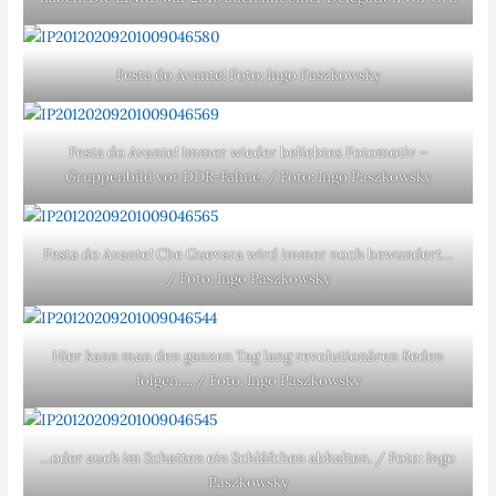
Festa do Avante! Foto: Ingo Paszkowsky
Festa do Avante! Immer wieder beliebtes Fotomotiv –
Gruppenbild vor DDR-Fahne. / Foto: Ingo Paszkowsky
Festa do Avante! Che Guevara wird immer noch bewundert…
/ Foto: Ingo Paszkowsky
Hier kann man den ganzen Tag lang revolutionären Reden
folgen…. / Foto: Ingo Paszkowsky
…oder auch im Schatten ein Schläfchen abhalten. / Foto: Ingo
Paszkowsky