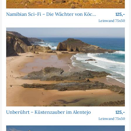
Namibian Sci-Fi – Die Wächter von Köcher Prime
125,-
Leinwand 75x50
Unberührt – Küstenzauber im Alentejo
125,-
Leinwand 75x50