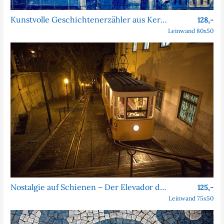
Kunstvolle Geschichtenerzähler aus Keramik
128,-
Leinwand 80x50
Nostalgie auf Schienen – Der Elevador da Bica bei Nacht
125,-
Leinwand 75x50