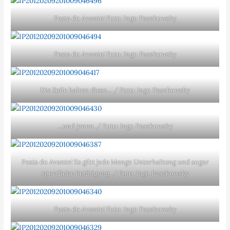
Festa do Avante! Foto: Ingo Paszkowsky
Festa do Avante! Foto: Ingo Paszkowsky
Die Seile halten diese… / Foto: Ingo Paszkowsky
…und jenen. / Foto: Ingo Paszkowsky
Festa do Avante! Es gibt jede Menge Unterhaltung und sogar
sportliche Betätigung. / Foto: Ingo Paszkowsky
Festa do Avante! Foto: Ingo Paszkowsky