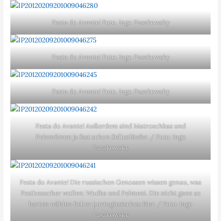
Festa do Avante! Foto. Ingo Paszkowsky
Festa do Avante! Foto: Ingo Paszkowsky
Festa do Avante! Foto. Ingo Paszkowsky
Festa do Avante! Außerdem sind Matroschkas und
Pelzmützen ja fast schon Selbstläufer. / Foto: Ingo
Paszkowsky
Festa do Avante! Die russischen Genossen wissen genau, was
Festbesucher wollen: Wodka und Pelmeni. Die nicht ganz so
harten wählen lieber portugiesisches Bier. / Foto: Ingo
Paszkowsky