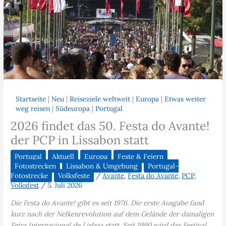
Startseite
|
Neu
|
Reiseziele weltweit
|
Europa
|
Etwas weiter
weg reisen
|
Südeuropa
|
Portugal
2026 findet das 50. Festa do Avante!
der PCP in Lissabon statt
Portugal
Aktuell
Europa
Feste & Feiern
Fotostrecken
Lissabon & Umgebung
Portugal-
Fotostrecke
Volksfeste
/
Avante
,
Festa do Avante
,
PCP
,
Volksfest
/
5. Juli 2026
Die Festa do Avante! gibt es seit 1976. Die erste Ausgabe fand
kurz nach der Nelkenrevolution auf dem Gelände der damaligen
Feira Internacional de Lisboa statt. Seit 1990 wird das Festival