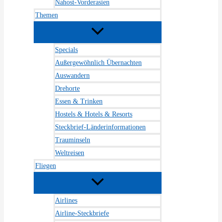
Nahost-Vorderasien
Themen
Specials
Außergewöhnlich Übernachten
Auswandern
Drehorte
Essen & Trinken
Hostels & Hotels & Resorts
Steckbrief-Länderinformationen
Trauminseln
Weltreisen
Fliegen
Airlines
Airline-Steckbriefe