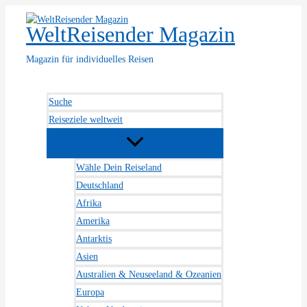
Zum
Inhalt
WeltReisender Magazin
springen
Magazin für individuelles Reisen
Suche
Reiseziele weltweit
Wähle Dein Reiseland
Deutschland
Afrika
Amerika
Antarktis
Asien
Australien & Neuseeland & Ozeanien
Europa