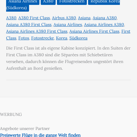
Asiana Airlines
A380
Fotostrecken
Republik Korea
(Südkorea)
A380
,
A380 First Class
,
Airbus A380
,
Asiana
,
Asiana A380
,
Asiana A380 First Class
,
Asiana Airlines
,
Asiana Airlines A380
,
Asiana Airlines A380 First Class
,
Asiana Airlines First Class
,
First
Class
,
Fotos
,
Fotostrecke
,
Korea
,
Südkorea
Die First Class ist als eigene Kabine konzipiert. In den Suiten der
First Class im A380 sind die Séparées mit Schiebetüren
versehen, dadurch können die Flugreisenden ungestört ihren
Aufenthalt an Bord genießen.
WERBUNG
Angebote unserer Partner
Preiswerte Flüge in die ganze Welt finden