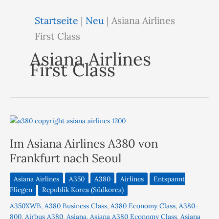
Startseite
|
Neu
|
Asiana Airlines
First Class
Asiana Airlines
First Class
Im Asiana Airlines A380 von
Frankfurt nach Seoul
Asiana Airlines
A350
A380
Airlines
Entspannt
Fliegen
Republik Korea (Südkorea)
A350XWB
,
A380 Business Class
,
A380 Economy Class
,
A380-
800
,
Airbus A380
,
Asiana
,
Asiana A380 Economy Class
,
Asiana