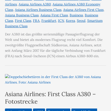
Airlines
,
Asiana Airlines A380
,
Asiana Airlines A380 Economy
Class
,
Asiana Airlines Business Class
,
Asiana Airlines First Class
,
Asiana Business Class
,
Asiana First Class
,
Business
,
Business
Class
,
First Class
,
FRA
,
Frankfurt
,
ICN
,
Korea
,
Seoul
,
Smartium
Business Class
Der A380 ist das größte serienmäßige Passagierflugzeug der
Welt und bietet als modernes Flugzeug recht viel Komfort. Die
zweitgrößte Fluggesellschaft Südkoreas, Asiana Airlines, setzt
seit Anfang März 2017 für die tägliche Verbindung von Frankfurt
(FRA) nach Seoul-Incheon (ICN) einen Airbus A380-800 ein.
Asiana Airlines: First Class A380 –
Fotostrecke