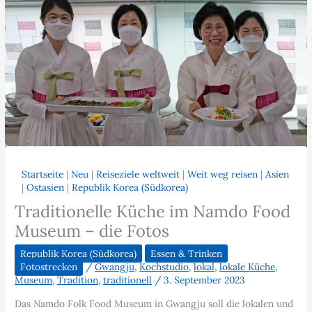
Startseite
|
Neu
|
Reiseziele weltweit
|
Weit weg reisen
|
Asien
|
Ostasien
|
Republik Korea (Südkorea)
Traditionelle Küche im Namdo Food
Museum – die Fotos
Republik Korea (Südkorea)
Essen & Trinken
Fotostrecken
/
Gwangju
,
Kochstudio
,
lokal
,
lokale Küche
,
Museum
,
Tradition
,
traditionell
/
3. September 2023
Das Namdo Folk Food Museum in Gwangju soll die lokalen und