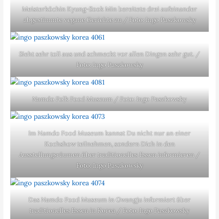
Meisterköchin Kyung-Sook Min bereitete drei aufeinander
abgestimmte vegane Gerichte zu / Foto: Ingo Paszkowsky
Sieht sehr toll aus und schmeckt vor allen Dingen sehr gut. /
Foto: Ingo Paszkowsky
Namdo Folk Food Museum / Foto: Ingo Paszkowsky
Im Namdo Food Museum kannst Du nicht nur an einer
Kochshow teilnehmen, sondern Dich in den
Ausstellungsräumen über traditionelles Essen informieren /
Foto: Ingo Paszkowsky
Das Namdo Food Museum in Gwangju informiert über
traditionelles Essen in Korea / Foto: Ingo Paszkowsky