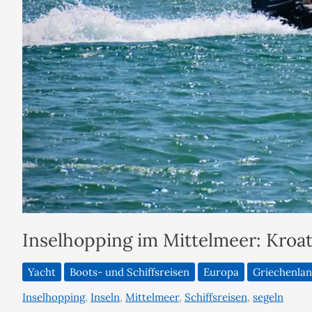
Inselhopping im Mittelmeer: Kroat
Yacht
Boots- und Schiffsreisen
Europa
Griechenla
Inselhopping
,
Inseln
,
Mittelmeer
,
Schiffsreisen
,
segeln