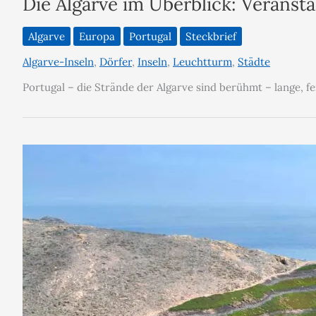
Die Algarve im Überblick: Veransta
Algarve
Europa
Portugal
Steckbrief
Algarve-Inseln
,
Dörfer
,
Inseln
,
Leuchtturm
,
Städte
Portugal – die Strände der Algarve sind berühmt – lange, f