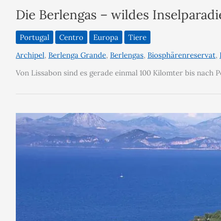
Die Berlengas – wildes Inselparadi
Portugal
Centro
Europa
Tiere
Archipel
,
Berlenga Grande
,
Berlengas
,
Biosphärenreservat
,
Von Lissabon sind es gerade einmal 100 Kilomter bis nach Pe