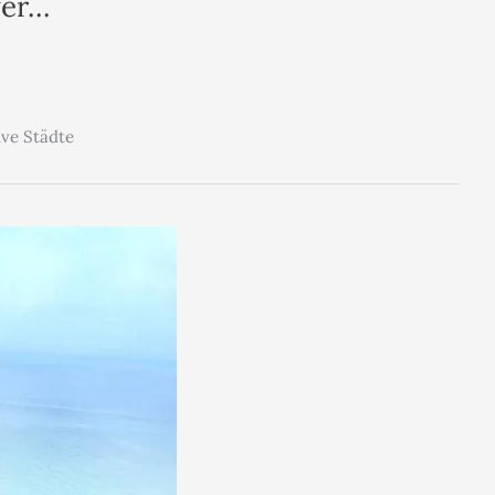
fer…
ive Städte