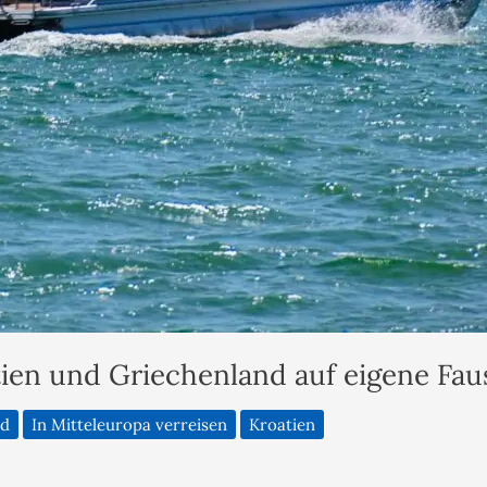
ien und Griechenland auf eigene Fau
nd
In Mitteleuropa verreisen
Kroatien