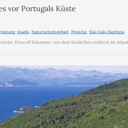
es vor Portugals Küste
Festung
,
Inseln
,
Naturschutzgebiet
,
Peniche
,
São João Baptista
niche. Etwa elf Kilometer von dem Städtchen entfernt im Atlanti