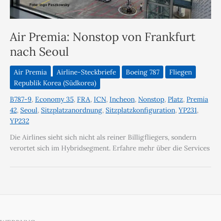
Air Premia: Nonstop von Frankfurt
nach Seoul
Air Premia
Airline-Steckbriefe
Boeing 787
Fliegen
Republik Korea (Südkorea)
B787-9
,
Economy 35
,
FRA
,
ICN
,
Incheon
,
Nonstop
,
Platz
,
Premia
42
,
Seoul
,
Sitzplatzanordnung
,
Sitzplatzkonfiguration
,
YP231
,
YP232
Die Airlines sieht sich nicht als reiner Billigfliegers, sondern
verortet sich im Hybridsegment. Erfahre mehr über die Services