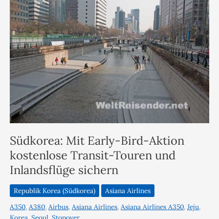
Südkorea: Mit Early-Bird-Aktion
kostenlose Transit-Touren und
Inlandsflüge sichern
Republik Korea (Südkorea)
Asiana Airlines
A350
,
A380
,
Airbus
,
Asiana Airlines
,
Asiana Airlines A350
,
Jeju
,
Korea
,
Seoul
,
Stopover