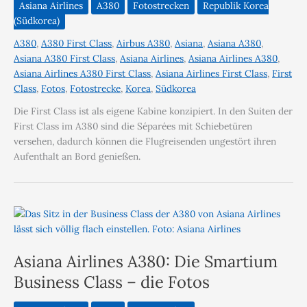
Asiana Airlines
A380
Fotostrecken
Republik Korea
(Südkorea)
A380
,
A380 First Class
,
Airbus A380
,
Asiana
,
Asiana A380
,
Asiana A380 First Class
,
Asiana Airlines
,
Asiana Airlines A380
,
Asiana Airlines A380 First Class
,
Asiana Airlines First Class
,
First
Class
,
Fotos
,
Fotostrecke
,
Korea
,
Südkorea
Die First Class ist als eigene Kabine konzipiert. In den Suiten der
First Class im A380 sind die Séparées mit Schiebetüren
versehen, dadurch können die Flugreisenden ungestört ihren
Aufenthalt an Bord genießen.
Asiana Airlines A380: Die Smartium
Business Class – die Fotos