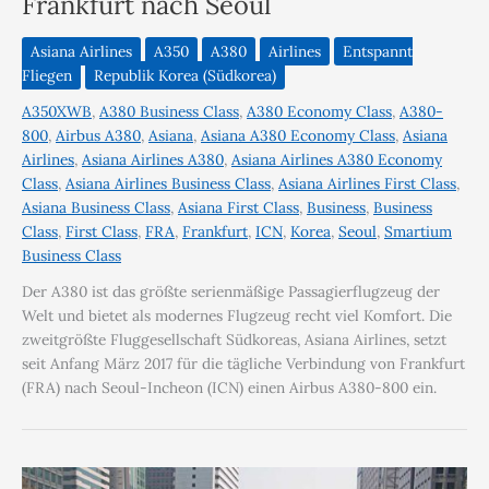
Frankfurt nach Seoul
Asiana Airlines
A350
A380
Airlines
Entspannt
Fliegen
Republik Korea (Südkorea)
A350XWB
,
A380 Business Class
,
A380 Economy Class
,
A380-
800
,
Airbus A380
,
Asiana
,
Asiana A380 Economy Class
,
Asiana
Airlines
,
Asiana Airlines A380
,
Asiana Airlines A380 Economy
Class
,
Asiana Airlines Business Class
,
Asiana Airlines First Class
,
Asiana Business Class
,
Asiana First Class
,
Business
,
Business
Class
,
First Class
,
FRA
,
Frankfurt
,
ICN
,
Korea
,
Seoul
,
Smartium
Business Class
Der A380 ist das größte serienmäßige Passagierflugzeug der
Welt und bietet als modernes Flugzeug recht viel Komfort. Die
zweitgrößte Fluggesellschaft Südkoreas, Asiana Airlines, setzt
seit Anfang März 2017 für die tägliche Verbindung von Frankfurt
(FRA) nach Seoul-Incheon (ICN) einen Airbus A380-800 ein.