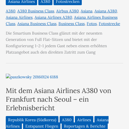
Asiana Airlines
A380
Fotostrecken
A380
,
A380 Business Class
,
Airbus A380
,
Asiana
,
Asiana A380
,
Asiana Airlines
,
Asiana Airlines A380
,
Asiana Airlines Business
Class
,
Asiana Business Class
,
Business Class
,
Fotos
,
Fotostrecke
Die Smartium Business Class glänzt mit der neuesten
Generation von Full Flat-Sitzen und bietet mit der
Konfigurierung 1-2-1 jedem Gast neben einem erhöhten
Platzangebot auch den direkten Zutritt zum Gang
Mit dem Asiana Airlines A380 von
Frankfurt nach Seoul – ein
Erlebnisbericht
Republik Korea (Südkorea)
A380
Airlines
Asiana
Airlines
Entspannt Fliegen
Reportagen & Berichte