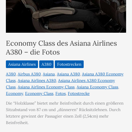
Economy Class des Asiana Airlines
A380 – die Fotos
Asiana Airlines
A380
Fotostrecken
A380
,
Airbus A380
,
Asiana
,
Asiana A380
,
Asiana A380 Economy
Class
,
Asiana Airlines A380
,
Asiana Airlines A380 Economy
Class
,
Asiana Airlines Economy Class
,
Asiana Economy Class
,
Economy
,
Economy Class
,
Fotos
,
Fotostrecke
Die “Holzklasse” bietet mehr Beinfreiheit durch einen größeren
Sitzabstand von 87 cm und „dünneren“ Rücksitzlehnen. Durch
letztere gewinnt der Passagier einen Zoll (2,54cm) mehr
Beinfreiheit.