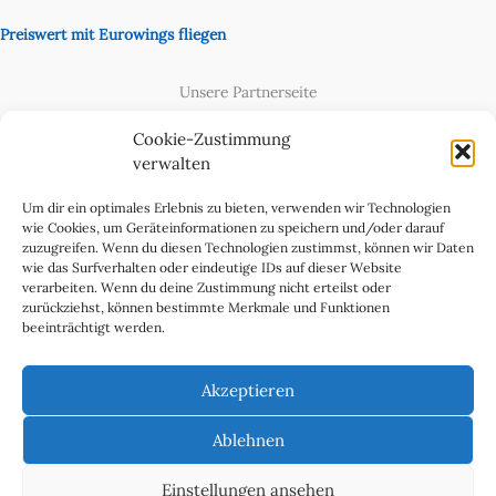
Preiswert mit Eurowings fliegen
Unsere Partnerseite
Content Creator
Cookie-Zustimmung
verwalten
Um dir ein optimales Erlebnis zu bieten, verwenden wir Technologien
wie Cookies, um Geräteinformationen zu speichern und/oder darauf
zuzugreifen. Wenn du diesen Technologien zustimmst, können wir Daten
wie das Surfverhalten oder eindeutige IDs auf dieser Website
verarbeiten. Wenn du deine Zustimmung nicht erteilst oder
zurückziehst, können bestimmte Merkmale und Funktionen
beeinträchtigt werden.
Cookie-Richtlinie (EU)
Datenschutzerklärung
Akzeptieren
Impressum & Kontakt
Über uns
Ablehnen
Werben Sie in WeltReisender Magazin
Einstellungen ansehen