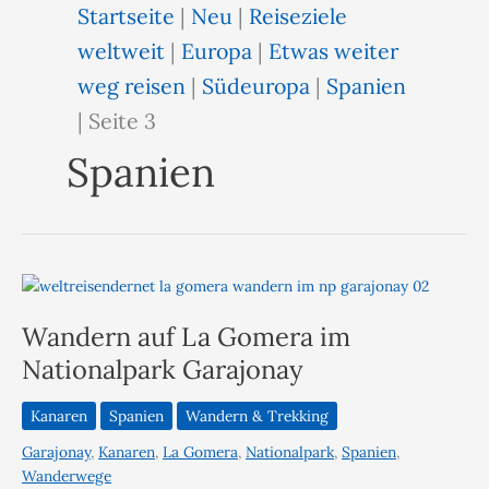
Startseite
|
Neu
|
Reiseziele
weltweit
|
Europa
|
Etwas weiter
weg reisen
|
Südeuropa
|
Spanien
|
Seite 3
Spanien
Wandern auf La Gomera im
Nationalpark Garajonay
Kanaren
Spanien
Wandern & Trekking
Garajonay
,
Kanaren
,
La Gomera
,
Nationalpark
,
Spanien
,
Wanderwege