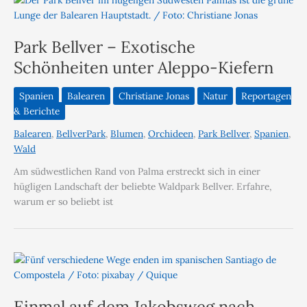
Park Bellver – Exotische
Schönheiten unter Aleppo-Kiefern
Spanien
Balearen
Christiane Jonas
Natur
Reportagen
& Berichte
Balearen
,
BellverPark
,
Blumen
,
Orchideen
,
Park Bellver
,
Spanien
,
Wald
Am südwestlichen Rand von Palma erstreckt sich in einer
hügligen Landschaft der beliebte Waldpark Bellver. Erfahre,
warum er so beliebt ist
Einmal auf dem Jakobsweg nach