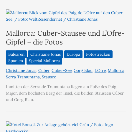
Mallorca: Cuber-Stausee und L’Ofre-
Gipfel – die Fotos
Balearen
Christiane Jonas
Europa
Fotostrecken
Spanien
Special Mallorca
Christiane Jonas
,
Cuber
,
Cuber-See
,
Gorg Blau
,
L’Ofre
,
Mallorca
,
Serra Tramuntana
,
Stausee
Inmitten der Serra de Tramuntana liegen am Fuße des Puig
Major, dem höchsten Berg der Insel, die beiden Stauseen Cúber
und Gorg Blau.