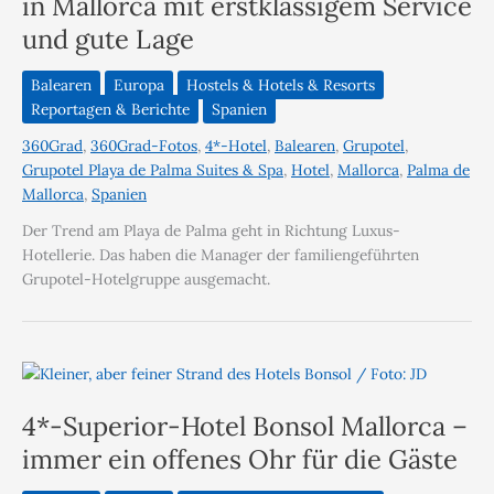
in Mallorca mit erstklassigem Service
und gute Lage
Balearen
Europa
Hostels & Hotels & Resorts
Reportagen & Berichte
Spanien
360Grad
,
360Grad-Fotos
,
4*-Hotel
,
Balearen
,
Grupotel
,
Grupotel Playa de Palma Suites & Spa
,
Hotel
,
Mallorca
,
Palma de
Mallorca
,
Spanien
Der Trend am Playa de Palma geht in Richtung Luxus-
Hotellerie. Das haben die Manager der familiengeführten
Grupotel-Hotelgruppe ausgemacht.
4*-Superior-Hotel Bonsol Mallorca –
immer ein offenes Ohr für die Gäste