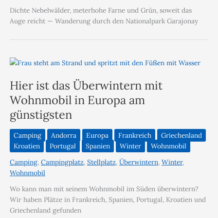
Dichte Nebelwälder, meterhohe Farne und Grün, soweit das
Auge reicht — Wanderung durch den Nationalpark Garajonay
Hier ist das Überwintern mit
Wohnmobil in Europa am
günstigsten
Camping
Andorra
Europa
Frankreich
Griechenland
Kroatien
Portugal
Spanien
Winter
Wohnmobil
Camping
,
Campingplatz
,
Stellplatz
,
Überwintern
,
Winter
,
Wohnmobil
Wo kann man mit seinem Wohnmobil im Süden überwintern?
Wir haben Plätze in Frankreich, Spanien, Portugal, Kroatien und
Griechenland gefunden