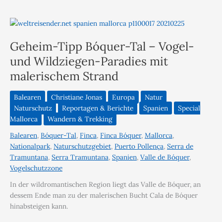
Geheim-Tipp Bóquer-Tal – Vogel-
und Wildziegen-Paradies mit
malerischem Strand
Balearen
Christiane Jonas
Europa
Natur
Naturschutz
Reportagen & Berichte
Spanien
Special
Mallorca
Wandern & Trekking
Balearen
,
Bóquer-Tal
,
Finca
,
Finca Bóquer
,
Mallorca
,
Nationalpark
,
Naturschutzgebiet
,
Puerto Pollença
,
Serra de
Tramuntana
,
Serra Tramuntana
,
Spanien
,
Valle de Bóquer
,
Vogelschutzzone
In der wildromantischen Region liegt das Valle de Bóquer, an
dessem Ende man zu der malerischen Bucht Cala de Bóquer
hinabsteigen kann.