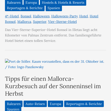
Balearen
Europa
Hostels & Hotels & Resorts
Reportagen & Berichte
Spanien
4*-Hotel
,
Bonsol
,
Halloween
,
Halloween-Party
,
Hotel
,
Hotel
Bonsol
,
Mallorca
,
Superior
,
Vier-Sterne-Hotel
Das Vier-Sterne-Superior-Hotel Bonsol in Illetas liegt acht
Kilometer von Palmas Zentrum entfernt. Das familiengeführte
Hotel bietet einen tollen Service.
Tipps für einen Mallorca-
Kurzbesuch auf der Sonneninsel im
Herbst
Balearen
Auto-Reisen
Europa
Reportagen & Berichte
Spanien