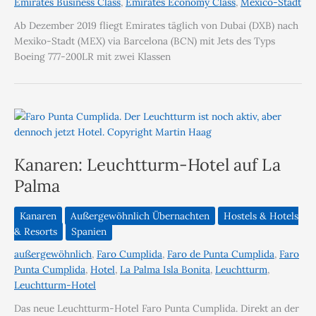
Emirates Business Class
,
Emirates Economy Class
,
Mexico-Stadt
Ab Dezember 2019 fliegt Emirates täglich von Dubai (DXB) nach
Mexiko-Stadt (MEX) via Barcelona (BCN) mit Jets des Typs
Boeing 777-200LR mit zwei Klassen
Kanaren: Leuchtturm-Hotel auf La
Palma
Kanaren
Außergewöhnlich Übernachten
Hostels & Hotels
& Resorts
Spanien
außergewöhnlich
,
Faro Cumplida
,
Faro de Punta Cumplida
,
Faro
Punta Cumplida
,
Hotel
,
La Palma Isla Bonita
,
Leuchtturm
,
Leuchtturm-Hotel
Das neue Leuchtturm-Hotel Faro Punta Cumplida. Direkt an der