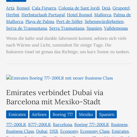
Artà
,
Bonsol
,
Cala Figuera
,
Colonia de Sant Jordi
,
Deià
,
Grupotel
,
Herbst
,
Herbsturlaub Portugal
,
Hotel Bonsol
,
Mallorca
,
Palma de
Mallorca
,
Playa de Palma
,
Port de Sóller
,
Sehenswürdigkeiten
,
Serra de Tramuntana
,
Serra Tramuntana
,
Spanien
,
Valldemossa
Wenn die kalte und dunkle Jahreszeit kommt, sehnen sich viele
nach Wärme und Licht, zumindest für einige Tage. Die
Balearen-Insel ist genau das Richtige, um kurz Sonne zu tanken.
Emirates verbindet Dubai via
Barcelona mit Mexiko-Stadt
Emirates
Airlines
Boeing 777
Mexiko
Spanien
777-200LR
,
B777-200LR
,
Barcelona
,
Boeing 777-200LR
,
Business
,
Business Class
,
Dubai
,
DXB
,
Economy
,
Economy Class
,
Emirates
,