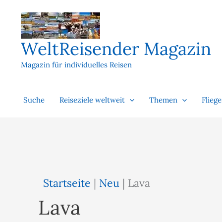
Zum
Inhalt
springen
WeltReisender Magazin
Magazin für individuelles Reisen
Suche
Reiseziele weltweit
Themen
Flieg
Startseite
|
Neu
|
Lava
Lava