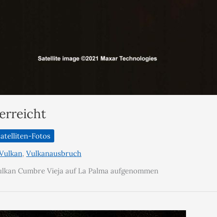
erreicht
atelliten-Fotos
Vulkan
,
Vulkanausbruch
Vulkan Cumbre Vieja auf La Palma aufgenommen