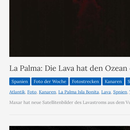
La Palma: Die Lava hat den Ozean 
Spanien
Foto der Woche
Fotostrecken
Kanaren
S
Atlantik
,
Foto
,
Kanaren
,
La Palma Isla Bonita
,
Lava
,
Spnien
,
Maxar hat neue Satellitenbilder des Lavastroms aus dem 