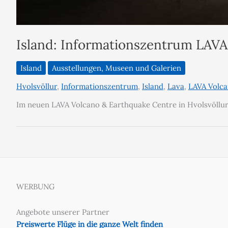
Island: Informationszentrum LAVA
Island
Ausstellungen, Museen und Galerien
Hvolsvöllur
,
Informationszentrum
,
Island
,
Lava
,
LAVA Volca
Im neuen LAVA Volcano & Earthquake Centre in Hvolsvöllur e
WERBUNG
Angebote unserer Partner
Preiswerte Flüge in die ganze Welt finden