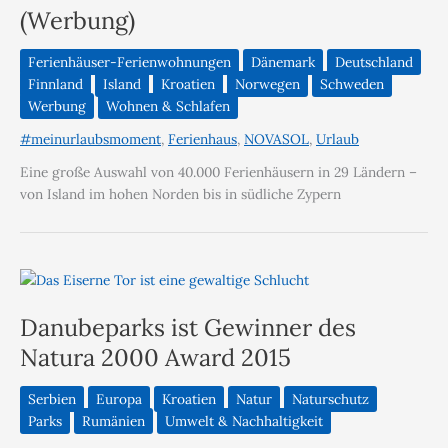
(Werbung)
Ferienhäuser-Ferienwohnungen
Dänemark
Deutschland
Finnland
Island
Kroatien
Norwegen
Schweden
Werbung
Wohnen & Schlafen
#meinurlaubsmoment
,
Ferienhaus
,
NOVASOL
,
Urlaub
Eine große Auswahl von 40.000 Ferienhäusern in 29 Ländern –
von Island im hohen Norden bis in südliche Zypern
Danubeparks ist Gewinner des
Natura 2000 Award 2015
Serbien
Europa
Kroatien
Natur
Naturschutz
Parks
Rumänien
Umwelt & Nachhaltigkeit