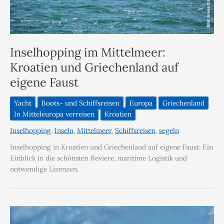
Inselhopping im Mittelmeer:
Kroatien und Griechenland auf
eigene Faust
Yacht
Boots- und Schiffsreisen
Europa
Griechenland
In Mitteleuropa verreisen
Kroatien
Inselhopping
,
Inseln
,
Mittelmeer
,
Schiffsreisen
,
segeln
Inselhopping in Kroatien und Griechenland auf eigene Faust: Ein
Einblick in die schönsten Reviere, maritime Logistik und
notwendige Lizenzen.