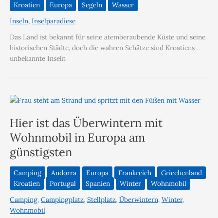
Kroatien
Europa
Segeln
Wasser
Inseln
,
Inselparadiese
Das Land ist bekannt für seine atemberaubende Küste und seine
historischen Städte, doch die wahren Schätze sind Kroatiens
unbekannte Inseln
Hier ist das Überwintern mit
Wohnmobil in Europa am
günstigsten
Camping
Andorra
Europa
Frankreich
Griechenland
Kroatien
Portugal
Spanien
Winter
Wohnmobil
Camping
,
Campingplatz
,
Stellplatz
,
Überwintern
,
Winter
,
Wohnmobil