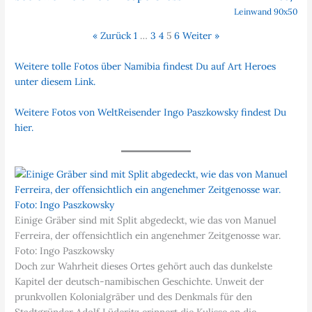
Leinwand 90x50
« Zurück
1
…
3
4
5
6
Weiter »
Weitere tolle Fotos über Namibia findest Du auf Art Heroes
unter diesem Link.
Weitere Fotos von WeltReisender Ingo Paszkowsky findest Du
hier.
Einige Gräber sind mit Split abgedeckt, wie das von Manuel
Ferreira, der offensichtlich ein angenehmer Zeitgenosse war.
Foto: Ingo Paszkowsky
Doch zur Wahrheit dieses Ortes gehört auch das dunkelste
Kapitel der deutsch-namibischen Geschichte. Unweit der
prunkvollen Kolonialgräber und des Denkmals für den
Stadtgründer Adolf Lüderitz erinnert die Kulisse an die