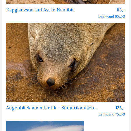
Kapglanzstar auf Ast in Namibia
113,-
Leinwand 65x50
Augenblick am Atlantik – Südafrikanischer Seebär bei Cape Cross
125,-
Leinwand 75x50