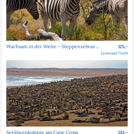
Wachsam in der Weite – Steppenzebras im Etosha Nationalpark
125,-
Leinwand 75x50
Seelöwenkolonie am Cape Cross
133,-