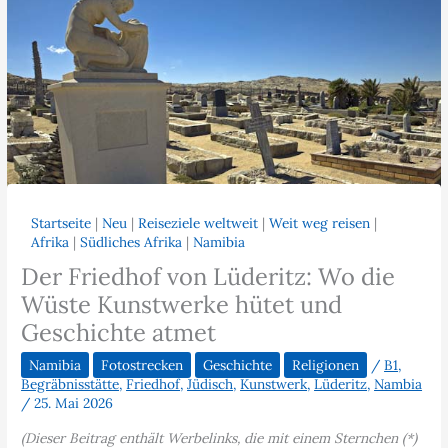
Startseite
|
Neu
|
Reiseziele weltweit
|
Weit weg reisen
|
Afrika
|
Südliches Afrika
|
Namibia
Der Friedhof von Lüderitz: Wo die
Wüste Kunstwerke hütet und
Geschichte atmet
Namibia
Fotostrecken
Geschichte
Religionen
/
B1
,
Begräbnisstätte
,
Friedhof
,
Jüdisch
,
Kunstwerk
,
Lüderitz
,
Nambia
/
25. Mai 2026
(Dieser Beitrag enthält Werbelinks, die mit einem Sternchen (*)