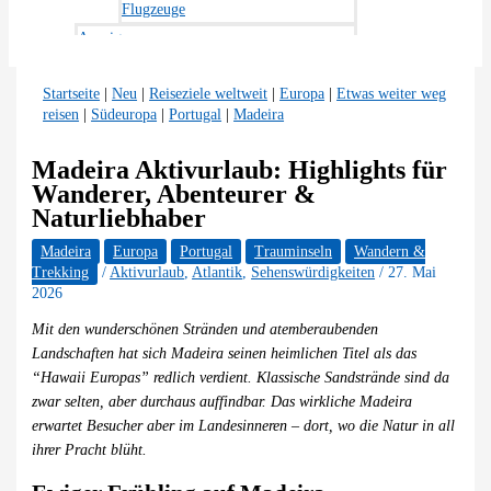
Flugzeuge
Anzeigen
Startseite
|
Neu
|
Reiseziele weltweit
|
Europa
|
Etwas weiter weg
reisen
|
Südeuropa
|
Portugal
|
Madeira
Madeira Aktivurlaub: Highlights für
Wanderer, Abenteurer &
Naturliebhaber
Madeira
Europa
Portugal
Trauminseln
Wandern &
Trekking
/
Aktivurlaub
,
Atlantik
,
Sehenswürdigkeiten
/
27. Mai
2026
Mit den wunderschönen Stränden und atemberaubenden
Landschaften hat sich Madeira seinen heimlichen Titel als das
“Hawaii Europas” redlich verdient. Klassische Sandstrände sind da
zwar selten, aber durchaus auffindbar. Das wirkliche Madeira
erwartet Besucher aber im Landesinneren – dort, wo die Natur in all
ihrer Pracht blüht.