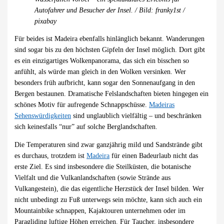
Autofahrer und Besucher der Insel. / Bild: franky1st /
pixabay
Für beides ist Madeira ebenfalls hinlänglich bekannt. Wanderungen
sind sogar bis zu den höchsten Gipfeln der Insel möglich. Dort gibt
es ein einzigartiges Wolkenpanorama, das sich ein bisschen so
anfühlt, als würde man gleich in den Wolken versinken. Wer
besonders früh aufbricht, kann sogar den Sonnenaufgang in den
Bergen bestaunen. Dramatische Felslandschaften bieten hingegen ein
schönes Motiv für aufregende Schnappschüsse.
Madeiras
Sehenswürdigkeiten
sind unglaublich vielfältig – und beschränken
sich keinesfalls “nur” auf solche Berglandschaften.
Die Temperaturen sind zwar ganzjährig mild und Sandstrände gibt
es durchaus, trotzdem ist
Madeira
für einen Badeurlaub nicht das
erste Ziel. Es sind insbesondere die Steilküsten, die botanische
Vielfalt und die Vulkanlandschaften (sowie Strände aus
Vulkangestein), die das eigentliche Herzstück der Insel bilden. Wer
nicht unbedingt zu Fuß unterwegs sein möchte, kann sich auch ein
Mountainbike schnappen, Kajaktouren unternehmen oder im
Paragliding luftige Höhen erreichen. Für Taucher, insbesondere