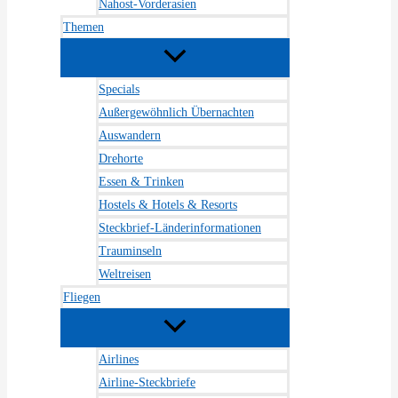
Nahost-Vorderasien
Themen
Specials
Außergewöhnlich Übernachten
Auswandern
Drehorte
Essen & Trinken
Hostels & Hotels & Resorts
Steckbrief-Länderinformationen
Trauminseln
Weltreisen
Fliegen
Airlines
Airline-Steckbriefe