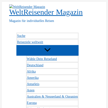
Zum
Inhalt
WeltReisender Magazin
springen
Magazin für individuelles Reisen
Suche
Reiseziele weltweit
Wähle Dein Reiseland
Deutschland
Afrika
Amerika
Antarktis
Asien
Australien & Neuseeland & Ozeanien
Europa