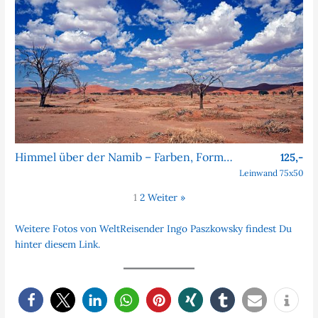
Himmel über der Namib – Farben, Formen, Faszination
125,-
Leinwand 75x50
1
2
Weiter »
Weitere Fotos von WeltReisender Ingo Paszkowsky findest Du
hinter diesem Link.