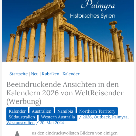
Startseite
|
Neu
|
Rubriken
|
Kalender
Beeindruckende Ansichten in den
Kalendern 2026 von WeltReisender
(Werbung)
Kalender
Australien
Namibia
Northern Territory
Südaustralien
Western Australia
/
2026
,
Outback
,
Palmyra
,
Westaustralien
/
20. Mai 2024
us den eindrucksvollsten Bildern von einigen