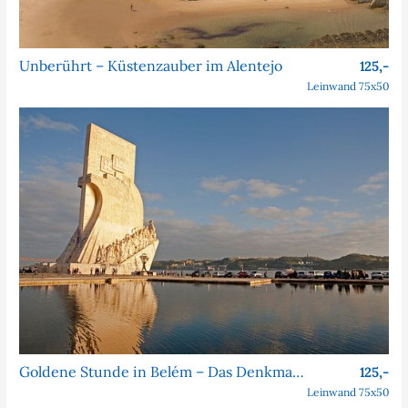
Unberührt – Küstenzauber im Alentejo
125,-
Leinwand 75x50
Goldene Stunde in Belém – Das Denkmal der Entdeckungen
125,-
Leinwand 75x50