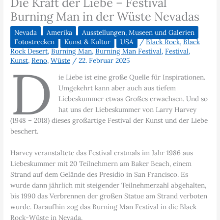
Die Kraft der Liebe – Festival
Burning Man in der Wüste Nevadas
Nevada
Amerika
Ausstellungen, Museen und Galerien
Fotostrecken
Kunst & Kultur
USA
/
Black Rock
,
Black
Rock Desert
,
Burning Man
,
Burning Man Festival
,
Festival
,
Kunst
,
Reno
,
Wüste
/
22. Februar 2025
D
ie Liebe ist eine große Quelle für Inspirationen.
Umgekehrt kann aber auch aus tiefem
Liebeskummer etwas Großes erwachsen. Und so
hat uns der Liebeskummer von Larry Harvey
(1948 – 2018) dieses großartige Festival der Kunst und der Liebe
beschert.
Harvey veranstaltete das Festival erstmals im Jahr 1986 aus
Liebeskummer mit 20 Teilnehmern am Baker Beach, einem
Strand auf dem Gelände des Presidio in San Francisco. Es
wurde dann jährlich mit steigender Teilnehmerzahl abgehalten,
bis 1990 das Verbrennen der großen Statue am Strand verboten
wurde. Daraufhin zog das Burning Man Festival in die Black
Rock-Wüste in Nevada.