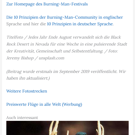
Zur Homepage des Burning-Man-Festivals
Die 10 Prinzipien der Burning-Man-Community in englischer
Sprache und hier die
10 Prinzipien in deutscher Sprache
.
Titelfoto / Jedes Jahr Ende August verwandelt sich die Black
Rock Desert in Nevada für eine Woche in eine pulsierende Stadt
der Kreativität, Gemeinschaft und Selbstentfaltung. / Foto:
Jeremy Bishop / unsplash.com
(Beitrag wurde erstmals im September 2019 veröffentlicht. Wir
haben ihn aktualisiert.)
Weitere Fotostrecken
Preiswerte Flüge in alle Welt (Werbung)
Auch interessant