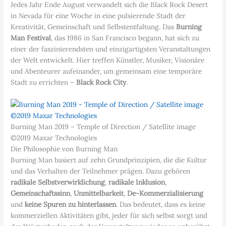
Jedes Jahr Ende August verwandelt sich die Black Rock Desert
in Nevada für eine Woche in eine pulsierende Stadt der
Kreativität, Gemeinschaft und Selbstentfaltung. Das
Burning
Man Festival
, das 1986 in San Francisco begann, hat sich zu
einer der faszinierendsten und einzigartigsten Veranstaltungen
der Welt entwickelt. Hier treffen Künstler, Musiker, Visionäre
und Abenteurer aufeinander, um gemeinsam eine temporäre
Stadt zu errichten –
Black Rock City
.
Burning Man 2019 – Temple of Direction / Satellite image
©2019 Maxar Technologies
Die Philosophie von Burning Man
Burning Man basiert auf zehn Grundprinzipien, die die Kultur
und das Verhalten der Teilnehmer prägen. Dazu gehören
radikale Selbstverwirklichung
,
radikale Inklusion
,
Gemeinschaftssinn
,
Unmittelbarkeit
,
De-Kommerzialisierung
und
keine Spuren zu hinterlassen
. Das bedeutet, dass es keine
kommerziellen Aktivitäten gibt, jeder für sich selbst sorgt und