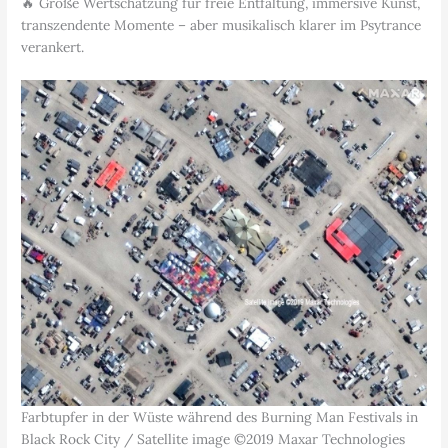
🔥 Große Wertschätzung für freie Entfaltung, immersive Kunst,
transzendente Momente – aber musikalisch klarer im Psytrance
verankert.
Farbtupfer in der Wüste während des Burning Man Festivals in
Black Rock City / Satellite image ©2019 Maxar Technologies