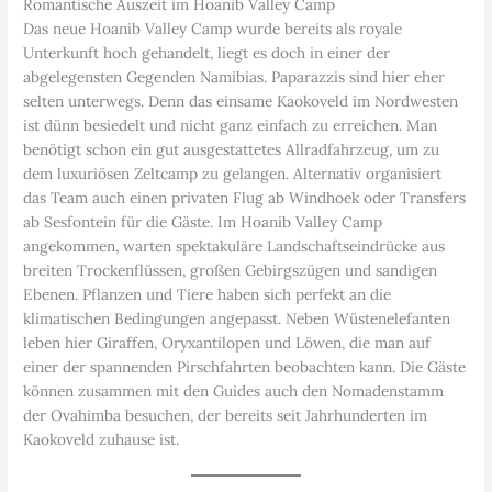
Romantische Auszeit im Hoanib Valley Camp
Das neue Hoanib Valley Camp wurde bereits als royale
Unterkunft hoch gehandelt, liegt es doch in einer der
abgelegensten Gegenden Namibias. Paparazzis sind hier eher
selten unterwegs. Denn das einsame Kaokoveld im Nordwesten
ist dünn besiedelt und nicht ganz einfach zu erreichen. Man
benötigt schon ein gut ausgestattetes Allradfahrzeug, um zu
dem luxuriösen Zeltcamp zu gelangen. Alternativ organisiert
das Team auch einen privaten Flug ab Windhoek oder Transfers
ab Sesfontein für die Gäste. Im Hoanib Valley Camp
angekommen, warten spektakuläre Landschaftseindrücke aus
breiten Trockenflüssen, großen Gebirgszügen und sandigen
Ebenen. Pflanzen und Tiere haben sich perfekt an die
klimatischen Bedingungen angepasst. Neben Wüstenelefanten
leben hier Giraffen, Oryxantilopen und Löwen, die man auf
einer der spannenden Pirschfahrten beobachten kann. Die Gäste
können zusammen mit den Guides auch den Nomadenstamm
der Ovahimba besuchen, der bereits seit Jahrhunderten im
Kaokoveld zuhause ist.