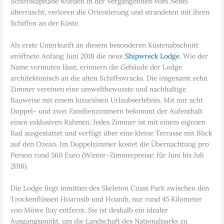
Schiffskapitäne wurden in der Vergangenheit vom Nebel
überrascht, verloren die Orientierung und strandeten mit ihren
Schiffen an der Küste.
Als erste Unterkunft an diesem besonderen Küstenabschnitt
eröffnete Anfang Juni 2018 die neue
Shipwreck Lodge
. Wie der
Name vermuten lässt, erinnern die Gebäude der Lodge
architektonisch an die alten Schiffswracks. Die insgesamt zehn
Zimmer vereinen eine umweltbewusste und nachhaltige
Bauweise mit einem luxuriösen Urlaubserlebnis. Mit nur acht
Doppel- und zwei Familienzimmern bekommt der Aufenthalt
einen exklusiven Rahmen. Jedes Zimmer ist mit einem eigenen
Bad ausgestattet und verfügt über eine kleine Terrasse mit Blick
auf den Ozean. Im Doppelzimmer kostet die Übernachtung pro
Person rund 560 Euro (Winter-Zimmerpreise: für Juni bis Juli
2018).
Die Lodge liegt inmitten des Skeleton Coast Park zwischen den
Trockenflüssen Hoarusib und Hoanib, nur rund 45 Kilometer
von Möwe Bay entfernt. Sie ist deshalb ein idealer
Ausgangspunkt, um die Landschaft des Nationalparks zu