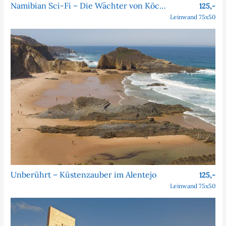
Namibian Sci-Fi – Die Wächter von Köcher Prime
125,-
Leinwand 75x50
Unberührt – Küstenzauber im Alentejo
125,-
Leinwand 75x50