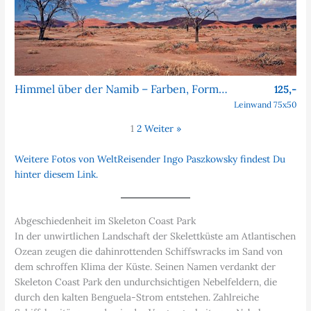
Himmel über der Namib – Farben, Formen, Faszination
125,-
Leinwand 75x50
1
2
Weiter »
Weitere Fotos von WeltReisender Ingo Paszkowsky findest Du
hinter diesem Link.
Abgeschiedenheit im Skeleton Coast Park
In der unwirtlichen Landschaft der Skelettküste am Atlantischen
Ozean zeugen die dahinrottenden Schiffswracks im Sand von
dem schroffen Klima der Küste. Seinen Namen verdankt der
Skeleton Coast Park den undurchsichtigen Nebelfeldern, die
durch den kalten Benguela-Strom entstehen. Zahlreiche