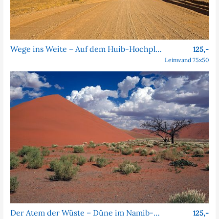
Wege ins Weite – Auf dem Huib-Hochplateau in Namibia
125,-
Leinwand 75x50
Der Atem der Wüste – Düne im Namib-Naukluft-Park
125,-