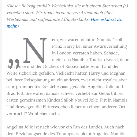
(Dieser Beitrag enthält Werbelinks, die mit einem Sternchen (*)
versehen sind. Wir finanzieren unsere Arbeit auch über
Werbelinks und sogenannte Affiliate-Links.
Hier erfährst Du
mehr.
)
„N
ein, wir waren nicht in Namibia“, soll
Prinz Harry bei einer Awardverleihung
in London verraten haben. Schade,
meint das Namibia Tourism Board, denn
dem Duke und der Duchess of Sussex hätte es im Land der
Weite sicherlich gefallen. Vielleicht hatten Harry und Meghan
bei ihrer Reiseplanung an ein anderes, zwar nicht royales, aber
sehr prominentes Ex-Liebespaar gedacht: Angelina Jolie und
Brad Pitt. Sie waren damals schwer verliebt zur Geburt ihres
ersten gemeinsamen Kindes Shiloh Nouvel Jolie-Pitt in Nambia.
Und deswegen die Flitterwochen lieber an einem anderen Ort
verbracht? Wohl eher nicht.
Angelina Jolie ist nach wie vor ein Fan des Landes. Auch nach
dem Beziehungsende des Traumpaars bleibt Angelina Namibia