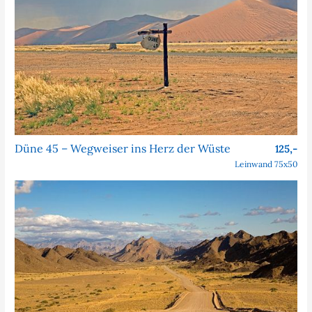
Düne 45 – Wegweiser ins Herz der Wüste
125,-
Leinwand 75x50