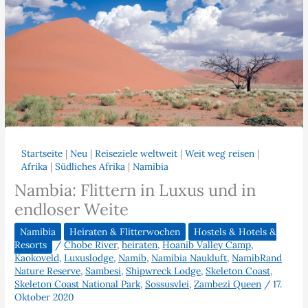
Startseite
|
Neu
|
Reiseziele weltweit
|
Weit weg reisen
|
Afrika
|
Südliches Afrika
|
Namibia
Nambia: Flittern in Luxus und in
endloser Weite
Namibia
Heiraten & Flitterwochen
Hostels & Hotels &
Resorts
/
Chobe River
,
heiraten
,
Hoanib Valley Camp
,
Kaokoveld
,
Luxuslodge
,
Namib
,
Namibia Naukluft
,
NamibRand
Nature Reserve
,
Sambesi
,
Shipwreck Lodge
,
Skeleton Coast
,
Skeleton Coast National Park
,
Sossusvlei
,
Zambezi Queen
/
17.
Oktober 2020