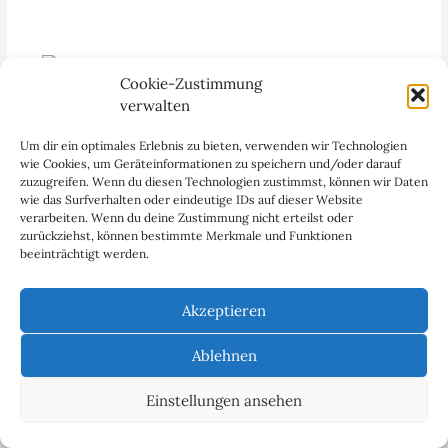
Cookie-Zustimmung
Australiens Outback: (Fast) alles dreht sich
verwalten
in Coober Pedy um Opale und Bier – ein
Erfahrungsbericht
Um dir ein optimales Erlebnis zu bieten, verwenden wir Technologien
wie Cookies, um Geräteinformationen zu speichern und/oder darauf
Das Wüstennest Coober Pedy liegt mitten im
zuzugreifen. Wenn du diesen Technologien zustimmst, können wir Daten
australischen Outback und ist die Opalhauptstadt der
wie das Surfverhalten oder eindeutige IDs auf dieser Website
Welt. Rund 90 Prozent der gesamten Opalproduktion
verarbeiten. Wenn du deine Zustimmung nicht erteilst oder
weltweit sollen hier herkommen.
zurückziehst, können bestimmte Merkmale und Funktionen
beeinträchtigt werden.
Akzeptieren
Ablehnen
Namibia: Robbenreservat Kreuzkap mit
unzähligen Ohrenrobben – ein
Einstellungen ansehen
Erfahrungsbericht