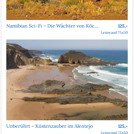
Namibian Sci-Fi – Die Wächter von Köcher Prime
125,-
Leinwand 75x50
Unberührt – Küstenzauber im Alentejo
125,-
Leinwand 75x50