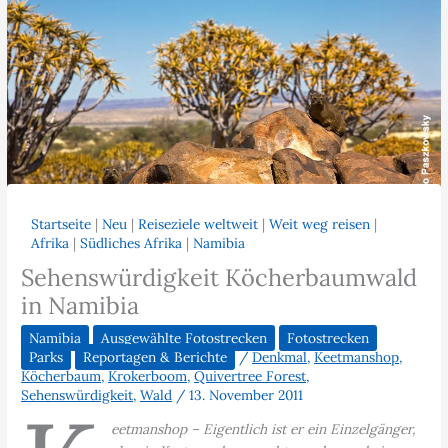
Startseite
|
Neu
|
Reiseziele weltweit
|
Weit weg reisen
|
Afrika
|
Südliches Afrika
|
Namibia
Sehenswürdigkeit Köcherbaumwald
in Namibia
Namibia
Ausgewählte Fotostrecken
Fotostrecken
Parks
Reportagen & Berichte
/
Denkmal
,
Keetmanshop
,
Köcherbaum
,
Krokerboom
,
Quivertree Forest
,
Sehenswürdigkeit
,
Wald
/
13. November 2011
eetmanshop – Eigentlich ist er ein Einzelgänger,