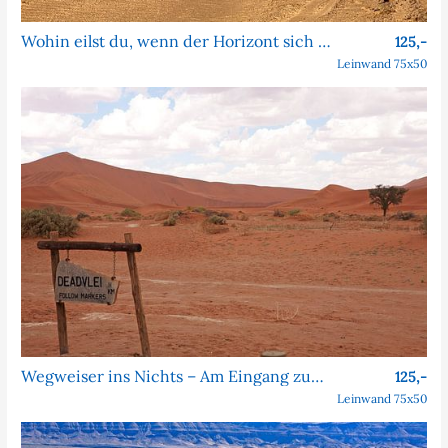
Wohin eilst du, wenn der Horizont sich nie nähert?
125,-
Leinwand 75x50
Wegweiser ins Nichts – Am Eingang zum Dead Vlei
125,-
Leinwand 75x50