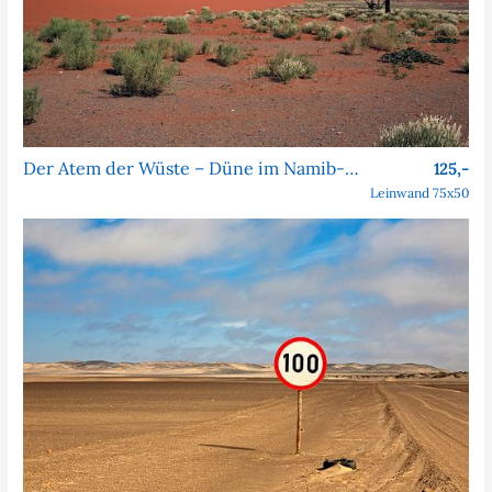
Der Atem der Wüste – Düne im Namib-Naukluft-Park
125,-
Leinwand 75x50