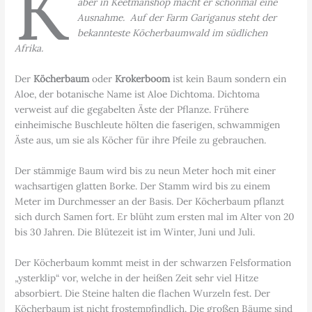
K
aber in Keetmanshop macht er schonmal eine
Ausnahme. Auf der Farm Gariganus steht der
bekannteste Köcherbaumwald im südlichen
Afrika.
Der
Köcherbaum
oder
Krokerboom
ist kein Baum sondern ein
Aloe, der botanische Name ist Aloe Dichtoma. Dichtoma
verweist auf die gegabelten Äste der Pflanze. Frühere
einheimische Buschleute hölten die faserigen, schwammigen
Äste aus, um sie als Köcher für ihre Pfeile zu gebrauchen.
Der stämmige Baum wird bis zu neun Meter hoch mit einer
wachsartigen glatten Borke. Der Stamm wird bis zu einem
Meter im Durchmesser an der Basis. Der Köcherbaum pflanzt
sich durch Samen fort. Er blüht zum ersten mal im Alter von 20
bis 30 Jahren. Die Blütezeit ist im Winter, Juni und Juli.
Der Köcherbaum kommt meist in der schwarzen Felsformation
„ysterklip“ vor, welche in der heißen Zeit sehr viel Hitze
absorbiert. Die Steine halten die flachen Wurzeln fest. Der
Köcherbaum ist nicht frostempfindlich. Die großen Bäume sind