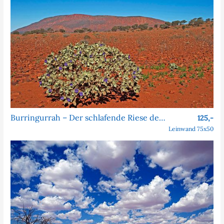
Burringurrah – Der schlafende Riese des Outbacks
125,-
Leinwand 75x50