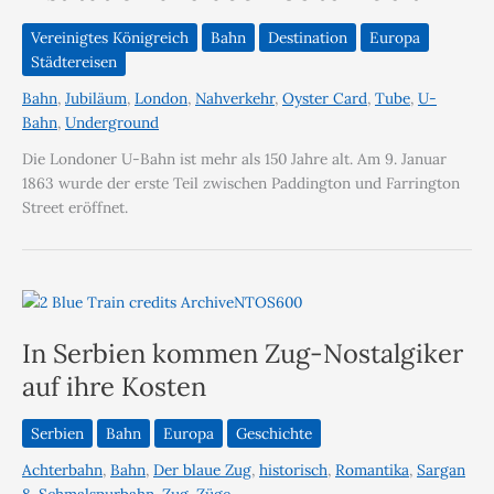
Vereinigtes Königreich
Bahn
Destination
Europa
Städtereisen
Bahn
,
Jubiläum
,
London
,
Nahverkehr
,
Oyster Card
,
Tube
,
U-
Bahn
,
Underground
Die Londoner U-Bahn ist mehr als 150 Jahre alt. Am 9. Januar
1863 wurde der erste Teil zwischen Paddington und Farrington
Street eröffnet.
In Serbien kommen Zug-Nostalgiker
auf ihre Kosten
Serbien
Bahn
Europa
Geschichte
Achterbahn
,
Bahn
,
Der blaue Zug
,
historisch
,
Romantika
,
Sargan
8
,
Schmalspurbahn
,
Zug
,
Züge