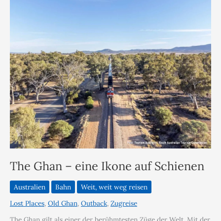
The Ghan – eine Ikone auf Schienen
Australien
Bahn
Weit, weit weg reisen
Lost Places
,
Old Ghan
,
Outback
,
Zugreise
The Ghan gilt als einer der berühmtesten Züge der Welt. Mit der