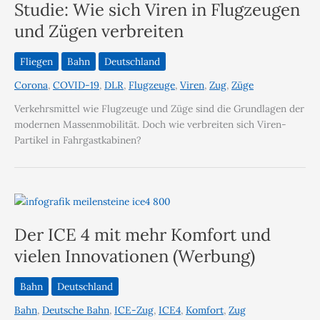
Studie: Wie sich Viren in Flugzeugen
und Zügen verbreiten
Fliegen
Bahn
Deutschland
Corona
,
COVID-19
,
DLR
,
Flugzeuge
,
Viren
,
Zug
,
Züge
Verkehrsmittel wie Flugzeuge und Züge sind die Grundlagen der
modernen Massenmobilität. Doch wie verbreiten sich Viren-
Partikel in Fahrgastkabinen?
Der ICE 4 mit mehr Komfort und
vielen Innovationen (Werbung)
Bahn
Deutschland
Bahn
,
Deutsche Bahn
,
ICE-Zug
,
ICE4
,
Komfort
,
Zug