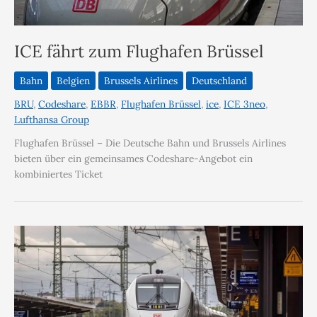
ICE fährt zum Flughafen Brüssel
Bahn
Belgien
Brussels Airlines
Deutschland
BRU
,
Codeshare
,
EBBR
,
Flughafen Brüssel
,
ice
,
ICE 3neo
,
Lufthansa Group
Flughafen Brüssel – Die Deutsche Bahn und Brussels Airlines
bieten über ein gemeinsames Codeshare-Angebot ein
kombiniertes Ticket