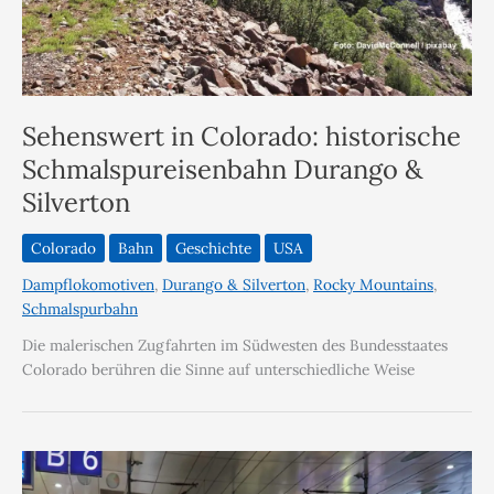
Sehenswert in Colorado: historische
Schmalspureisenbahn Durango &
Silverton
Colorado
Bahn
Geschichte
USA
Dampflokomotiven
,
Durango & Silverton
,
Rocky Mountains
,
Schmalspurbahn
Die malerischen Zugfahrten im Südwesten des Bundesstaates
Colorado berühren die Sinne auf unterschiedliche Weise