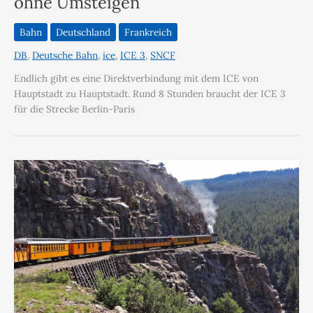
ohne Umsteigen
Bahn
Deutschland
Frankreich
DB
,
Deutsche Bahn
,
ice
,
ICE 3
,
SNCF
Endlich gibt es eine Direktverbindung mit dem ICE von
Hauptstadt zu Hauptstadt. Rund 8 Stunden braucht der ICE 3
für die Strecke Berlin-Paris