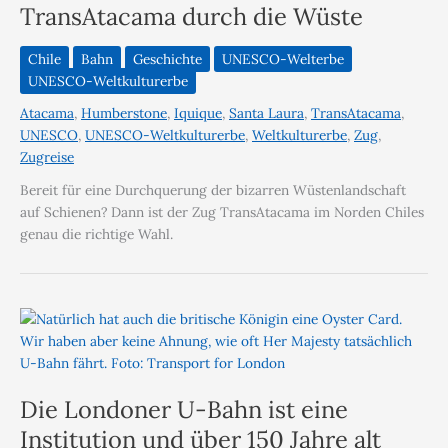
TransAtacama durch die Wüste
Chile
Bahn
Geschichte
UNESCO-Welterbe
UNESCO-Weltkulturerbe
Atacama
,
Humberstone
,
Iquique
,
Santa Laura
,
TransAtacama
,
UNESCO
,
UNESCO-Weltkulturerbe
,
Weltkulturerbe
,
Zug
,
Zugreise
Bereit für eine Durchquerung der bizarren Wüstenlandschaft
auf Schienen? Dann ist der Zug TransAtacama im Norden Chiles
genau die richtige Wahl.
Die Londoner U-Bahn ist eine
Institution und über 150 Jahre alt