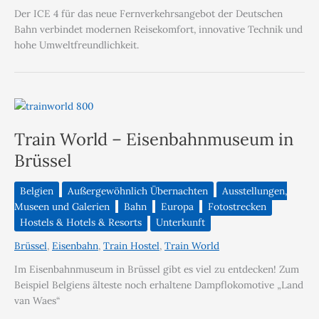
Der ICE 4 für das neue Fernverkehrsangebot der Deutschen
Bahn verbindet modernen Reisekomfort, innovative Technik und
hohe Umweltfreundlichkeit.
Train World – Eisenbahnmuseum in
Brüssel
Belgien
Außergewöhnlich Übernachten
Ausstellungen,
Museen und Galerien
Bahn
Europa
Fotostrecken
Hostels & Hotels & Resorts
Unterkunft
Brüssel
,
Eisenbahn
,
Train Hostel
,
Train World
Im Eisenbahnmuseum in Brüssel gibt es viel zu entdecken! Zum
Beispiel Belgiens älteste noch erhaltene Dampflokomotive „Land
van Waes“