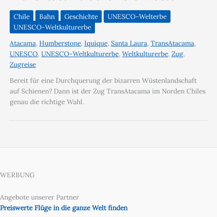
Chile
Bahn
Geschichte
UNESCO-Welterbe
UNESCO-Weltkulturerbe
Atacama
,
Humberstone
,
Iquique
,
Santa Laura
,
TransAtacama
,
UNESCO
,
UNESCO-Weltkulturerbe
,
Weltkulturerbe
,
Zug
,
Zugreise
Bereit für eine Durchquerung der bizarren Wüstenlandschaft
auf Schienen? Dann ist der Zug TransAtacama im Norden Chiles
genau die richtige Wahl.
WERBUNG
Angebote unserer Partner
Preiswerte Flüge in die ganze Welt finden