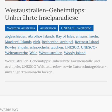
Westaustralien-Geheimtipps:
Unberührte Inselparadiese
Western Australia
Australien
UNESCO-Welterbe
abgeschieden
,
Abrolhos Islands
,
Bay of Isles
,
einsam
,
Inseln
,
Mackerel Islands
,
pink
,
Recherche-Archipel
,
Rottnest Island
,
Rowley Shoals
,
schnorcheln
,
tauchen
,
UNESCO
,
UNESCO-
Weltnaturerbe
,
Wale
,
Westaustralien
,
Woody Island
Westaustralien-Geheimtipps: Unberührte Korallenatolle und
Archipele, UNESCO Weltnaturerbe- sowie Naturschutzgebiete –
unzählige Trauminseln locken.
WERBUNG