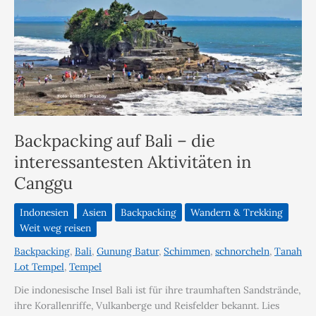
Backpacking auf Bali – die
interessantesten Aktivitäten in
Canggu
Indonesien
Asien
Backpacking
Wandern & Trekking
Weit weg reisen
Backpacking
,
Bali
,
Gunung Batur
,
Schimmen
,
schnorcheln
,
Tanah
Lot Tempel
,
Tempel
Die indonesische Insel Bali ist für ihre traumhaften Sandstrände,
ihre Korallenriffe, Vulkanberge und Reisfelder bekannt. Lies