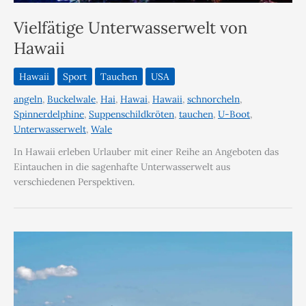
Vielfätige Unterwasserwelt von
Hawaii
Hawaii
Sport
Tauchen
USA
angeln
,
Buckelwale
,
Hai
,
Hawai
,
Hawaii
,
schnorcheln
,
Spinnerdelphine
,
Suppenschildkröten
,
tauchen
,
U-Boot
,
Unterwasserwelt
,
Wale
In Hawaii erleben Urlauber mit einer Reihe an Angeboten das
Eintauchen in die sagenhafte Unterwasserwelt aus
verschiedenen Perspektiven.