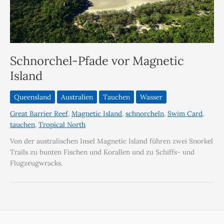
Schnorchel-Pfade vor Magnetic
Island
Queensland
Australien
Tauchen
Wasser
Great Barrier Reef
,
Magnetic Island
,
schnorcheln
,
Swim Card
,
tauchen
,
Tropical North
Von der australischen Insel Magnetic Island führen zwei Snorkel
Trails zu bunten Fischen und Korallen und zu Schiffs- und
Flugzeugwracks.