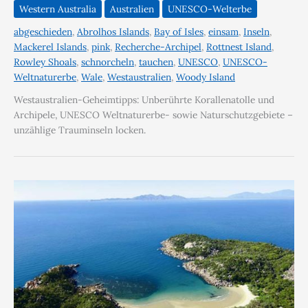
Western Australia
Australien
UNESCO-Welterbe
abgeschieden
,
Abrolhos Islands
,
Bay of Isles
,
einsam
,
Inseln
,
Mackerel Islands
,
pink
,
Recherche-Archipel
,
Rottnest Island
,
Rowley Shoals
,
schnorcheln
,
tauchen
,
UNESCO
,
UNESCO-
Weltnaturerbe
,
Wale
,
Westaustralien
,
Woody Island
Westaustralien-Geheimtipps: Unberührte Korallenatolle und
Archipele, UNESCO Weltnaturerbe- sowie Naturschutzgebiete –
unzählige Trauminseln locken.