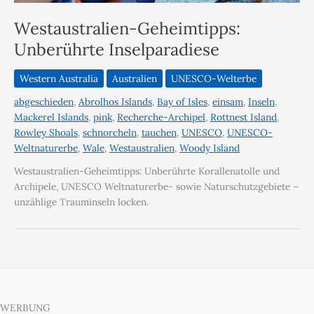
Westaustralien-Geheimtipps:
Unberührte Inselparadiese
Western Australia
Australien
UNESCO-Welterbe
abgeschieden
,
Abrolhos Islands
,
Bay of Isles
,
einsam
,
Inseln
,
Mackerel Islands
,
pink
,
Recherche-Archipel
,
Rottnest Island
,
Rowley Shoals
,
schnorcheln
,
tauchen
,
UNESCO
,
UNESCO-
Weltnaturerbe
,
Wale
,
Westaustralien
,
Woody Island
Westaustralien-Geheimtipps: Unberührte Korallenatolle und
Archipele, UNESCO Weltnaturerbe- sowie Naturschutzgebiete –
unzählige Trauminseln locken.
WERBUNG