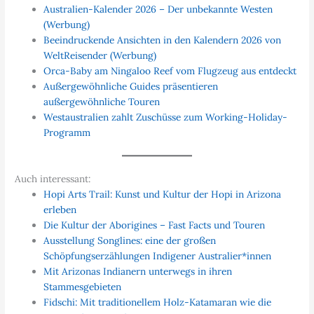
Australien-Kalender 2026 – Der unbekannte Westen
(Werbung)
Beeindruckende Ansichten in den Kalendern 2026 von
WeltReisender (Werbung)
Orca-Baby am Ningaloo Reef vom Flugzeug aus entdeckt
Außergewöhnliche Guides präsentieren
außergewöhnliche Touren
Westaustralien zahlt Zuschüsse zum Working-Holiday-
Programm
Auch interessant:
Hopi Arts Trail: Kunst und Kultur der Hopi in Arizona
erleben
Die Kultur der Aborigines – Fast Facts und Touren
Ausstellung Songlines: eine der großen
Schöpfungserzählungen Indigener Australier*innen
Mit Arizonas Indianern unterwegs in ihren
Stammesgebieten
Fidschi: Mit traditionellem Holz-Katamaran wie die