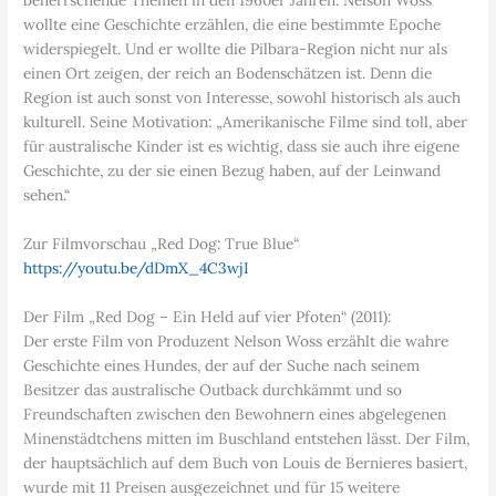
beherrschende Themen in den 1960er Jahren. Nelson Woss
wollte eine Geschichte erzählen, die eine bestimmte Epoche
widerspiegelt. Und er wollte die Pilbara-Region nicht nur als
einen Ort zeigen, der reich an Bodenschätzen ist. Denn die
Region ist auch sonst von Interesse, sowohl historisch als auch
kulturell. Seine Motivation: „Amerikanische Filme sind toll, aber
für australische Kinder ist es wichtig, dass sie auch ihre eigene
Geschichte, zu der sie einen Bezug haben, auf der Leinwand
sehen.“
Zur Filmvorschau „Red Dog: True Blue“
https://youtu.be/dDmX_4C3wjI
Der Film „Red Dog – Ein Held auf vier Pfoten“ (2011):
Der erste Film von Produzent Nelson Woss erzählt die wahre
Geschichte eines Hundes, der auf der Suche nach seinem
Besitzer das australische Outback durchkämmt und so
Freundschaften zwischen den Bewohnern eines abgelegenen
Minenstädtchens mitten im Buschland entstehen lässt. Der Film,
der hauptsächlich auf dem Buch von Louis de Bernieres basiert,
wurde mit 11 Preisen ausgezeichnet und für 15 weitere