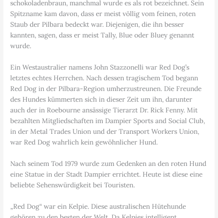
schokoladenbraun, manchmal wurde es als rot bezeichnet. Sein
Spitzname kam davon, dass er meist völlig vom feinen, roten
Staub der Pilbara bedeckt war. Diejenigen, die ihn besser
kannten, sagen, dass er meist Tally, Blue oder Bluey genannt
wurde.
Ein Westaustralier namens John Stazzonelli war Red Dog’s
letztes echtes Herrchen. Nach dessen tragischem Tod begann
Red Dog in der Pilbara-Region umherzustreunen. Die Freunde
des Hundes kümmerten sich in dieser Zeit um ihn, darunter
auch der in Roebourne ansässige Tierarzt Dr. Rick Fenny. Mit
bezahlten Mitgliedschaften im Dampier Sports and Social Club,
in der Metal Trades Union und der Transport Workers Union,
war Red Dog wahrlich kein gewöhnlicher Hund.
Nach seinem Tod 1979 wurde zum Gedenken an den roten Hund
eine Statue in der Stadt Dampier errichtet. Heute ist diese eine
beliebte Sehenswürdigkeit bei Touristen.
„Red Dog“ war ein Kelpie. Diese australischen Hütehunde
gehören zu den besten der Welt. Da Kelpies intelligent,