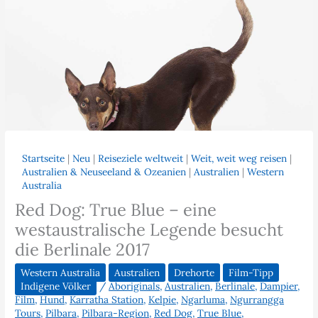
Startseite
|
Neu
|
Reiseziele weltweit
|
Weit, weit weg reisen
|
Australien & Neuseeland & Ozeanien
|
Australien
|
Western
Australia
Red Dog: True Blue – eine
westaustralische Legende besucht
die Berlinale 2017
Western Australia
Australien
Drehorte
Film-Tipp
Indigene Völker
/
Aboriginals
,
Australien
,
Berlinale
,
Dampier
,
Film
,
Hund
,
Karratha Station
,
Kelpie
,
Ngarluma
,
Ngurrangga
Tours
,
Pilbara
,
Pilbara-Region
,
Red Dog
,
True Blue
,