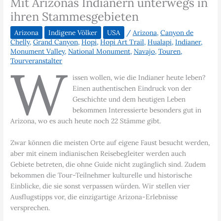
Mit Arizonas Indianern unterwegs in
ihren Stammesgebieten
Arizona
Indigene Völker
USA
/
Arizona
,
Canyon de
Chelly
,
Grand Canyon
,
Hopi
,
Hopi Art Trail
,
Hualapi
,
Indianer
,
Monument Valley
,
National Monument
,
Navajo
,
Touren
,
Tourveranstalter
W
issen wollen, wie die Indianer heute leben?
Einen authentischen Eindruck von der
Geschichte und dem heutigen Leben
bekommen Interessierte besonders gut in
Arizona, wo es auch heute noch 22 Stämme gibt.
Zwar können die meisten Orte auf eigene Faust besucht werden,
aber mit einem indianischen Reisebegleiter werden auch
Gebiete betreten, die ohne Guide nicht zugänglich sind. Zudem
bekommen die Tour-Teilnehmer kulturelle und historische
Einblicke, die sie sonst verpassen würden. Wir stellen vier
Ausflugstipps vor, die einzigartige Arizona-Erlebnisse
versprechen.