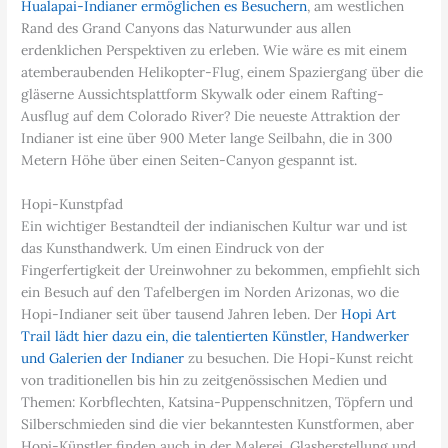
Hualapai-Indianer ermöglichen es Besuchern
, am westlichen
Rand des Grand Canyons das Naturwunder aus allen
erdenklichen Perspektiven zu erleben. Wie wäre es mit einem
atemberaubenden Helikopter-Flug, einem Spaziergang über die
gläserne Aussichtsplattform Skywalk oder einem Rafting-
Ausflug auf dem Colorado River? Die neueste Attraktion der
Indianer ist eine über 900 Meter lange Seilbahn, die in 300
Metern Höhe über einen Seiten-Canyon gespannt ist.
Hopi-Kunstpfad
Ein wichtiger Bestandteil der indianischen Kultur war und ist
das Kunsthandwerk. Um einen Eindruck von der
Fingerfertigkeit der Ureinwohner zu bekommen, empfiehlt sich
ein Besuch auf den Tafelbergen im Norden Arizonas, wo die
Hopi-Indianer seit über tausend Jahren leben. Der
Hopi Art
Trail lädt hier dazu ein, die talentierten Künstler, Handwerker
und Galerien der Indianer
zu besuchen. Die Hopi-Kunst reicht
von traditionellen bis hin zu zeitgenössischen Medien und
Themen: Korbflechten, Katsina-Puppenschnitzen, Töpfern und
Silberschmieden sind die vier bekanntesten Kunstformen, aber
Hopi-Künstler finden auch in der Malerei, Glasherstellung und