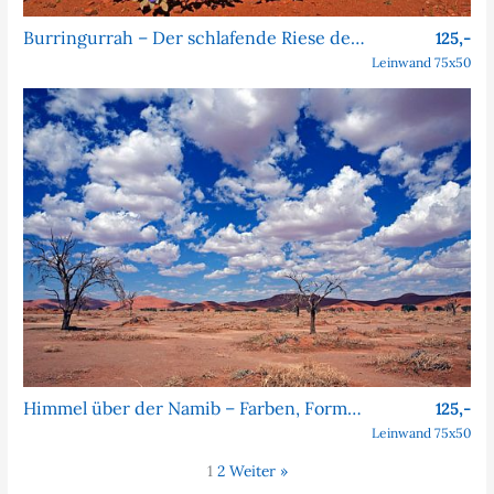
Burringurrah – Der schlafende Riese des Outbacks
125,-
Leinwand 75x50
Himmel über der Namib – Farben, Formen, Faszination
125,-
Leinwand 75x50
1
2
Weiter »