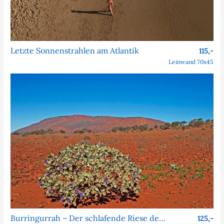
Letzte Sonnenstrahlen am Atlantik
115,-
Leinwand 70x45
Burringurrah – Der schlafende Riese des Outbacks
125,-