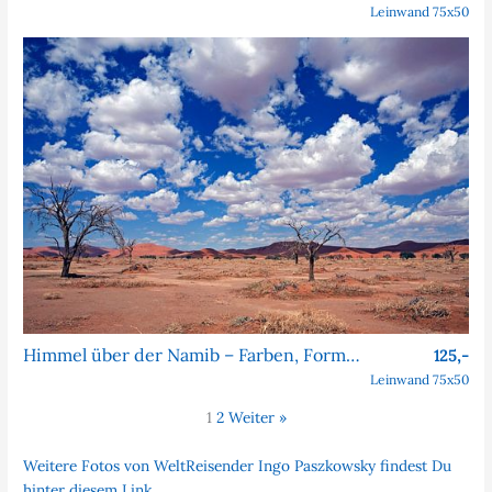
Leinwand 75x50
Himmel über der Namib – Farben, Formen, Faszination
125,-
Leinwand 75x50
1
2
Weiter »
Weitere Fotos von WeltReisender Ingo Paszkowsky findest Du
hinter diesem Link.