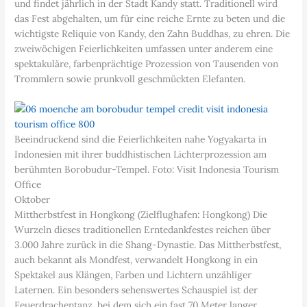
und findet jährlich in der Stadt Kandy statt. Traditionell wird
das Fest abgehalten, um für eine reiche Ernte zu beten und die
wichtigste Reliquie von Kandy, den Zahn Buddhas, zu ehren. Die
zweiwöchigen Feierlichkeiten umfassen unter anderem eine
spektakuläre, farbenprächtige Prozession von Tausenden von
Trommlern sowie prunkvoll geschmückten Elefanten.
Beeindruckend sind die Feierlichkeiten nahe Yogyakarta in
Indonesien mit ihrer buddhistischen Lichterprozession am
berühmten Borobudur-Tempel. Foto: Visit Indonesia Tourism
Office
Oktober
Mittherbstfest in Hongkong (Zielflughafen: Hongkong) Die
Wurzeln dieses traditionellen Erntedankfestes reichen über
3.000 Jahre zurück in die Shang-Dynastie. Das Mittherbstfest,
auch bekannt als Mondfest, verwandelt Hongkong in ein
Spektakel aus Klängen, Farben und Lichtern unzähliger
Laternen. Ein besonders sehenswertes Schauspiel ist der
Feuerdrachentanz, bei dem sich ein fast 70 Meter langer