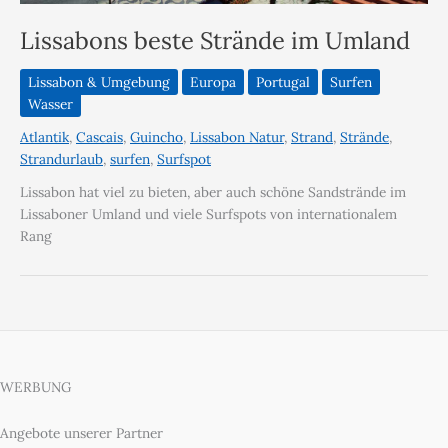
Lissabons beste Strände im Umland
Lissabon & Umgebung
Europa
Portugal
Surfen
Wasser
Atlantik
,
Cascais
,
Guincho
,
Lissabon Natur
,
Strand
,
Strände
,
Strandurlaub
,
surfen
,
Surfspot
Lissabon hat viel zu bieten, aber auch schöne Sandstrände im
Lissaboner Umland und viele Surfspots von internationalem
Rang
WERBUNG
Angebote unserer Partner