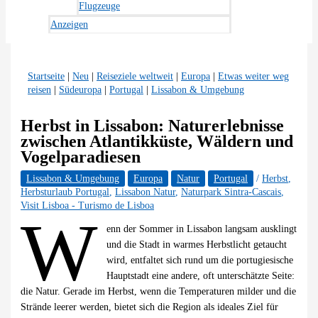
Flugzeuge
Anzeigen
Startseite
|
Neu
|
Reiseziele weltweit
|
Europa
|
Etwas weiter weg
reisen
|
Südeuropa
|
Portugal
|
Lissabon & Umgebung
Herbst in Lissabon: Naturerlebnisse
zwischen Atlantikküste, Wäldern und
Vogelparadiesen
Lissabon & Umgebung
Europa
Natur
Portugal
/
Herbst
,
Herbsturlaub Portugal
,
Lissabon Natur
,
Naturpark Sintra-Cascais
,
Visit Lisboa - Turismo de Lisboa
W
enn der Sommer in Lissabon langsam ausklingt
und die Stadt in warmes Herbstlicht getaucht
wird, entfaltet sich rund um die portugiesische
Hauptstadt eine andere, oft unterschätzte Seite:
die Natur. Gerade im Herbst, wenn die Temperaturen milder und die
Strände leerer werden, bietet sich die Region als ideales Ziel für