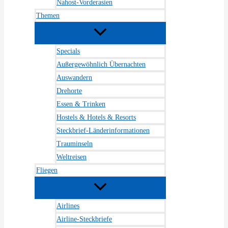
Nahost-Vorderasien
Themen
Specials
Außergewöhnlich Übernachten
Auswandern
Drehorte
Essen & Trinken
Hostels & Hotels & Resorts
Steckbrief-Länderinformationen
Trauminseln
Weltreisen
Fliegen
Airlines
Airline-Steckbriefe