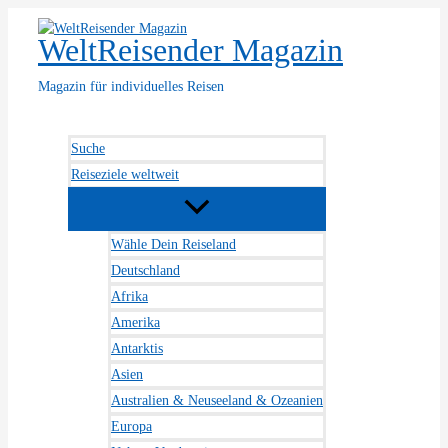
Zum
Inhalt
WeltReisender Magazin
springen
Magazin für individuelles Reisen
Suche
Reiseziele weltweit
Wähle Dein Reiseland
Deutschland
Afrika
Amerika
Antarktis
Asien
Australien & Neuseeland & Ozeanien
Europa