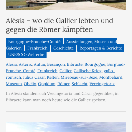
Alésia – wo die Gallier lebten und
gegen die Römer kämpften
Bourgogne-Franche-Comté
Ausstellungen, Museen und
Galerien
Frankreich
Geschichte
Reportagen & Berichte
UNESCO-Welterbe
Alesia
,
Asterix
,
Autun
,
Besançon
,
Bibracte
,
Bourgogne
,
Burgund-
Franche-Comté
,
Frankreich
,
Gallier
,
Gallische Krieg
,
gallo-
römisch
,
Julius Cäsar
,
Kelten
,
Mirebeau-sur-Bèze
,
Montbéliard
,
Museum
,
Obelix
,
Oppidum
,
Römer
,
Schlacht
,
Vercingetorix
In Alésia standen sich Vercingetorix und Cäsar gegenüber, in
Bibracte kann man noch heute wie die Gallier speisen.