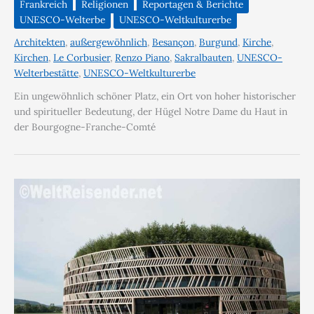
Frankreich
Religionen
Reportagen & Berichte
UNESCO-Welterbe
UNESCO-Weltkulturerbe
Architekten
,
außergewöhnlich
,
Besançon
,
Burgund
,
Kirche
,
Kirchen
,
Le Corbusier
,
Renzo Piano
,
Sakralbauten
,
UNESCO-
Welterbestätte
,
UNESCO-Weltkulturerbe
Ein ungewöhnlich schöner Platz, ein Ort von hoher historischer
und spiritueller Bedeutung, der Hügel Notre Dame du Haut in
der Bourgogne-Franche-Comté