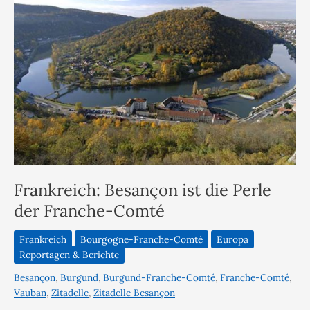
Frankreich: Besançon ist die Perle
der Franche-Comté
Frankreich
Bourgogne-Franche-Comté
Europa
Reportagen & Berichte
Besançon
,
Burgund
,
Burgund-Franche-Comté
,
Franche-Comté
,
Vauban
,
Zitadelle
,
Zitadelle Besançon