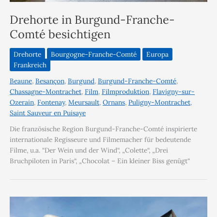
Drehorte in Burgund-Franche-
Comté besichtigen
Drehorte
Bourgogne-Franche-Comté
Europa
Frankreich
Beaune
,
Besançon
,
Burgund
,
Burgund-Franche-Comté
,
Chassagne-Montrachet
,
Film
,
Filmproduktion
,
Flavigny-sur-
Ozerain
,
Fontenay
,
Meursault
,
Ornans
,
Puligny-Montrachet
,
Saint Sauveur en Puisaye
Die französische Region Burgund-Franche-Comté inspirierte
internationale Regisseure und Filmemacher für bedeutende
Filme, u.a. “Der Wein und der Wind“, „Colette“, „Drei
Bruchpiloten in Paris“, „Chocolat – Ein kleiner Biss genügt“