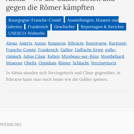
gegen die Römer kämpften
Bourgogne-Franche-Comté
Ausstellungen, Museen und
Galerien
Frankreich
Geschichte
Reportagen & Berichte
UNESCO-Welterbe
Alesia
,
Asterix
,
Autun
,
Besançon
,
Bibracte
,
Bourgogne
,
Burgund-
Franche-Comté
,
Frankreich
,
Gallier
,
Gallische Krieg
,
gallo-
römisch
,
Julius Cäsar
,
Kelten
,
Mirebeau-sur-Bèze
,
Montbéliard
,
Museum
,
Obelix
,
Oppidum
,
Römer
,
Schlacht
,
Vercingetorix
In Alésia standen sich Vercingetorix und Cäsar gegenüber, in
Bibracte kann man noch heute wie die Gallier speisen.
WERBUNG