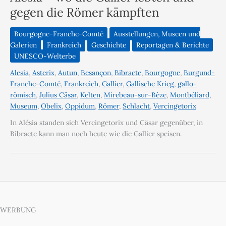
gegen die Römer kämpften
Bourgogne-Franche-Comté
Ausstellungen, Museen und
Galerien
Frankreich
Geschichte
Reportagen & Berichte
UNESCO-Welterbe
Alesia
,
Asterix
,
Autun
,
Besançon
,
Bibracte
,
Bourgogne
,
Burgund-
Franche-Comté
,
Frankreich
,
Gallier
,
Gallische Krieg
,
gallo-
römisch
,
Julius Cäsar
,
Kelten
,
Mirebeau-sur-Bèze
,
Montbéliard
,
Museum
,
Obelix
,
Oppidum
,
Römer
,
Schlacht
,
Vercingetorix
In Alésia standen sich Vercingetorix und Cäsar gegenüber, in
Bibracte kann man noch heute wie die Gallier speisen.
WERBUNG